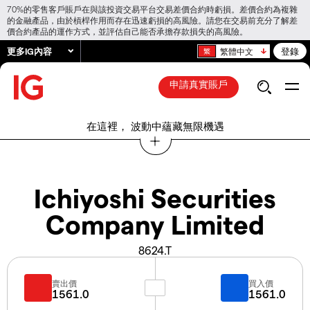
70%的零售客戶賬戶在與該投資交易平台交易差價合約時虧損。差價合約為複雜
的金融產品，由於槓桿作用而存在迅速虧損的高風險。請您在交易前充分了解差
價合約產品的運作方式，並評估自己能否承擔存款損失的高風險。
更多IG內容
登錄
繁體中文
申請真實賬戶
在這裡， 波動中蘊藏無限機遇
Ichiyoshi Securities
Company Limited
8624.T
賣出價
買入價
1561.0
1561.0