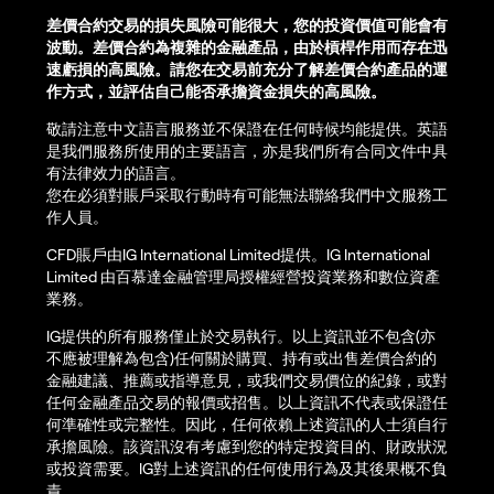
差價合約交易的損失風險可能很大，您的投資價值可能會有
波動。差價合約為複雜的金融產品，由於槓桿作用而存在迅
速虧損的高風險。請您在交易前充分了解差價合約產品的運
作方式，並評估自己能否承擔資金損失的高風險。
敬請注意中文語言服務並不保證在任何時候均能提供。英語
是我們服務所使用的主要語言，亦是我們所有合同文件中具
有法律效力的語言。
您在必須對賬戶采取行動時有可能無法聯絡我們中文服務工
作人員。
CFD賬戶由IG International Limited提供。IG International
Limited 由百慕達金融管理局授權經營投資業務和數位資產
業務。
IG提供的所有服務僅止於交易執行。以上資訊並不包含(亦
不應被理解為包含)任何關於購買、持有或出售差價合約的
金融建議、推薦或指導意見，或我們交易價位的紀錄，或對
任何金融產品交易的報價或招售。以上資訊不代表或保證任
何準確性或完整性。因此，任何依賴上述資訊的人士須自行
承擔風險。該資訊沒有考慮到您的特定投資目的、財政狀況
或投資需要。IG對上述資訊的任何使用行為及其後果概不負
責。