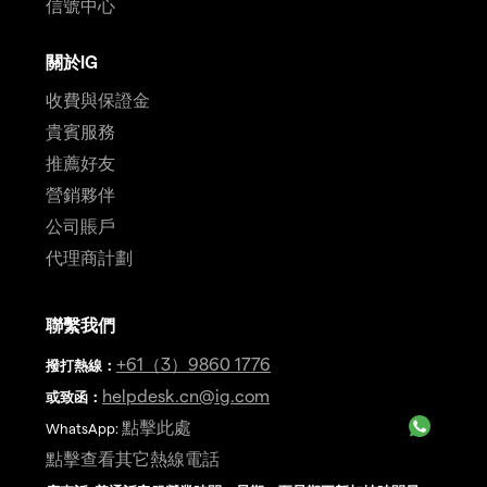
信號中心
關於IG
收費與保證金
貴賓服務
推薦好友
營銷夥伴
公司賬戶
代理商計劃
聯繫我們
+61（3）9860 1776
撥打熱線
：
helpdesk.cn@ig.com
或致函：
點擊此處
WhatsApp:
點擊查看其它熱線電話