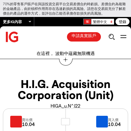
70%的零售客戶賬戶在與該投資交易平台交易差價合約時虧損。差價合約為複雜
的金融產品，由於槓桿作用而存在迅速虧損的高風險。請您在交易前充分了解差
價合約產品的運作方式，並評估自己能否承擔存款損失的高風險。
更多IG內容
登錄
繁體中文
申請真實賬戶
在這裡， 波動中蘊藏無限機遇
H.I.G. Acquisition
Corporation (Unit)
HIGA_u.N^J22
賣出價
買入價
10.04
10.04