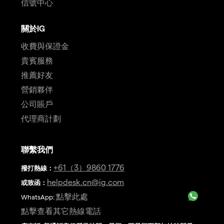
信號中心
關於IG
收費與保證金
貴賓服務
推薦好友
營銷夥伴
公司賬戶
代理商計劃
聯繫我們
+61（3）9860 1776
撥打熱線
：
helpdesk.cn@ig.com
或致函：
點擊此處
WhatsApp:
點擊查看其它熱線電話