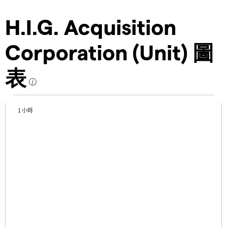
H.I.G. Acquisition
Corporation (Unit) 圖
表
1 小時