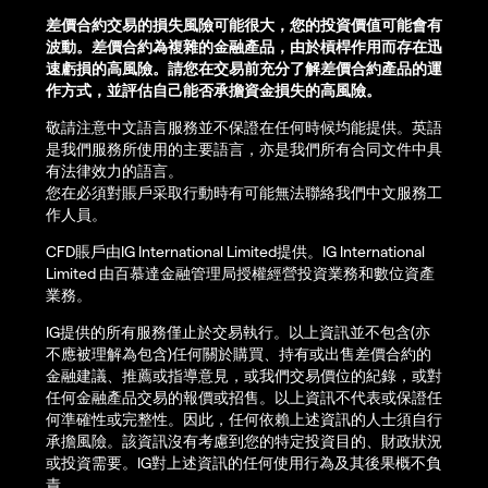
差價合約交易的損失風險可能很大，您的投資價值可能會有
波動。差價合約為複雜的金融產品，由於槓桿作用而存在迅
速虧損的高風險。請您在交易前充分了解差價合約產品的運
作方式，並評估自己能否承擔資金損失的高風險。
敬請注意中文語言服務並不保證在任何時候均能提供。英語
是我們服務所使用的主要語言，亦是我們所有合同文件中具
有法律效力的語言。
您在必須對賬戶采取行動時有可能無法聯絡我們中文服務工
作人員。
CFD賬戶由IG International Limited提供。IG International
Limited 由百慕達金融管理局授權經營投資業務和數位資產
業務。
IG提供的所有服務僅止於交易執行。以上資訊並不包含(亦
不應被理解為包含)任何關於購買、持有或出售差價合約的
金融建議、推薦或指導意見，或我們交易價位的紀錄，或對
任何金融產品交易的報價或招售。以上資訊不代表或保證任
何準確性或完整性。因此，任何依賴上述資訊的人士須自行
承擔風險。該資訊沒有考慮到您的特定投資目的、財政狀況
或投資需要。IG對上述資訊的任何使用行為及其後果概不負
責。