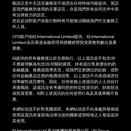
敬請注意中文語言服務並不保證在任何時候均能提供。英語
是我們服務所使用的主要語言，亦是我們所有合同文件中具
有法律效力的語言。
您在必須對賬戶采取行動時有可能無法聯絡我們中文服務工
作人員。
CFD賬戶由IG International Limited提供。IG International
Limited 由百慕達金融管理局授權經營投資業務和數位資產
業務。
IG提供的所有服務僅止於交易執行。以上資訊並不包含(亦
不應被理解為包含)任何關於購買、持有或出售差價合約的
金融建議、推薦或指導意見，或我們交易價位的紀錄，或對
任何金融產品交易的報價或招售。以上資訊不代表或保證任
何準確性或完整性。因此，任何依賴上述資訊的人士須自行
承擔風險。該資訊沒有考慮到您的特定投資目的、財政狀況
或投資需要。IG對上述資訊的任何使用行為及其後果概不負
責。
本網站信息不針對美國居民。本網站信息不向身處與發佈或
使用該資訊有違當地法律法規的國家或管轄地之人發送或供
其使用。
IG International Ltd 是 IG集團控股有限公司（IG Group