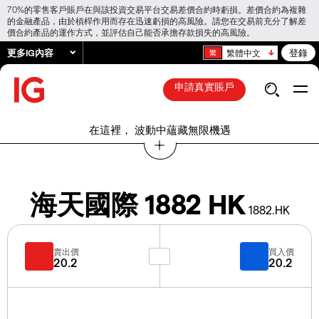
70%的零售客戶賬戶在與該投資交易平台交易差價合約時虧損。差價合約為複雜
的金融產品，由於槓桿作用而存在迅速虧損的高風險。請您在交易前充分了解差
價合約產品的運作方式，並評估自己能否承擔存款損失的高風險。
更多IG內容
登錄
繁體中文
申請真實賬戶
在這裡， 波動中蘊藏無限機遇
海天國際 1882 HK
1882.HK
賣出價
買入價
20.2
20.2