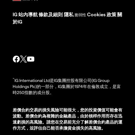
IG
站內導航
條款及細則
隱私
Cookies 政策
關
脆弱性
於IG
^
IG International Ltd是IG集團控股有限公司(IG Group
Holdings Plc)的一部分，IG集團於1974年在倫敦成立，是富
時250指數的成分股。
差價合約交易的損失風險可能很大，您的投資價值可能會有
波動。差價合約為複雜的金融產品，由於槓桿作用而存在迅
速虧損的高風險。請您在交易前充分了解差價合約產品的運
作方式，並評估自己能否承擔資金損失的高風險。