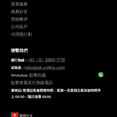
貴賓服務
推薦好友
營銷夥伴
公司賬戶
代理商計劃
聯繫我們
+61（3）9860 1776
撥打熱線
：
helpdesk.cn@ig.com
或致函：
點擊此處
WhatsApp:
點擊查看其它熱線電話
廣東話/普通話客服營業時間：星期一至星期五新加坡時間早
上 05:30 – 隔日淩晨 02:00