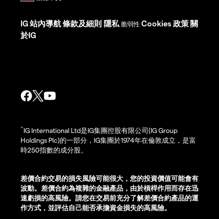
IG
站內導航
條款及細則
隱私
Cookies 政策
關
脆弱性
於IG
^
IG International Ltd是IG集團控股有限公司(IG Group
Holdings Plc)的一部分，IG集團於1974年在倫敦成立，是富
時250指數的成分股。
差價合約交易的損失風險可能很大，您的投資價值可能會有
波動。差價合約為複雜的金融產品，由於槓桿作用而存在迅
速虧損的高風險。請您在交易前充分了解差價合約產品的運
作方式，並評估自己能否承擔資金損失的高風險。