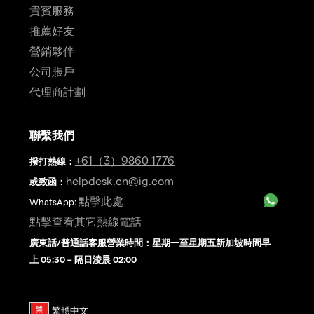
貴賓服務
推薦好友
營銷夥伴
公司賬戶
代理商計劃
聯繫我們
+61（3）9860 1776
撥打熱線
：
helpdesk.cn@ig.com
或致函：
點擊此處
WhatsApp:
點擊查看其它熱線電話
廣東話/普通話客服營業時間：星期一至星期五新加坡時間早
上 05:30 – 隔日淩晨 02:00