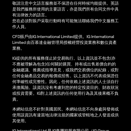
敬請注意中文語言服務並不保證在任何時候均能提供。英語
是我們服務所使用的主要語言，亦是我們所有合同文件中具
有法律效力的語言。
您在必須對賬戶采取行動時有可能無法聯絡我們中文服務工
作人員。
CFD賬戶由IG International Limited提供。IG International
Limited 由百慕達金融管理局授權經營投資業務和數位資產
業務。
IG提供的所有服務僅止於交易執行。以上資訊並不包含(亦
不應被理解為包含)任何關於購買、持有或出售差價合約的
金融建議、推薦或指導意見，或我們交易價位的紀錄，或對
任何金融產品交易的報價或招售。以上資訊不代表或保證任
何準確性或完整性。因此，任何依賴上述資訊的人士須自行
承擔風險。該資訊沒有考慮到您的特定投資目的、財政狀況
或投資需要。IG對上述資訊的任何使用行為及其後果概不負
責。
本網站信息不針對美國居民。本網站信息不向身處與發佈或
使用該資訊有違當地法律法規的國家或管轄地之人發送或供
其使用。
IG International Ltd 是 IG集團控股有限公司（IG Group