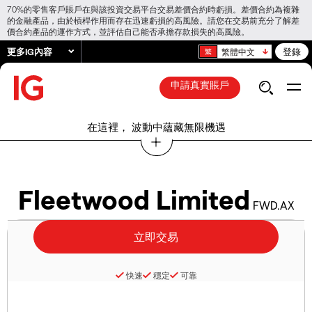
70%的零售客戶賬戶在與該投資交易平台交易差價合約時虧損。差價合約為複雜
的金融產品，由於槓桿作用而存在迅速虧損的高風險。請您在交易前充分了解差
價合約產品的運作方式，並評估自己能否承擔存款損失的高風險。
更多IG內容
登錄
繁體中文
申請真實賬戶
在這裡， 波動中蘊藏無限機遇
Fleetwood Limited
FWD.AX
快速
穩定
可靠