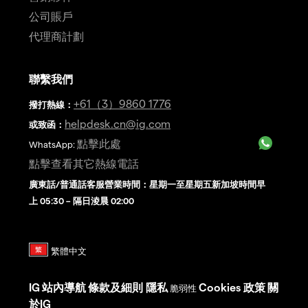
公司賬戶
代理商計劃
聯繫我們
+61（3）9860 1776
撥打熱線
：
helpdesk.cn@ig.com
或致函：
點擊此處
WhatsApp:
點擊查看其它熱線電話
廣東話/普通話客服營業時間：星期一至星期五新加坡時間早
上 05:30 – 隔日淩晨 02:00
IG
站內導航
條款及細則
隱私
Cookies 政策
關
脆弱性
於IG