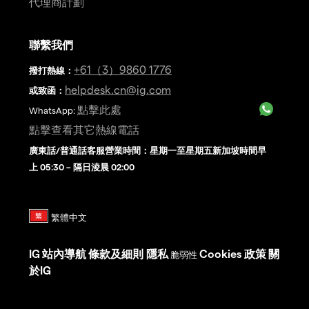
代理商計劃
聯繫我們
+61（3）9860 1776
撥打熱線
：
helpdesk.cn@ig.com
或致函：
點擊此處
WhatsApp:
點擊查看其它熱線電話
廣東話/普通話客服營業時間：星期一至星期五新加坡時間早
上 05:30 – 隔日淩晨 02:00
IG
站內導航
條款及細則
隱私
Cookies 政策
關
脆弱性
於IG