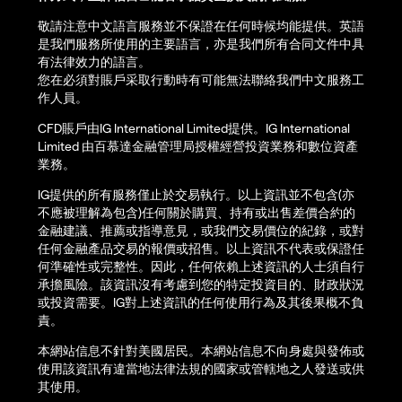
敬請注意中文語言服務並不保證在任何時候均能提供。英語
是我們服務所使用的主要語言，亦是我們所有合同文件中具
有法律效力的語言。
您在必須對賬戶采取行動時有可能無法聯絡我們中文服務工
作人員。
CFD賬戶由IG International Limited提供。IG International
Limited 由百慕達金融管理局授權經營投資業務和數位資產
業務。
IG提供的所有服務僅止於交易執行。以上資訊並不包含(亦
不應被理解為包含)任何關於購買、持有或出售差價合約的
金融建議、推薦或指導意見，或我們交易價位的紀錄，或對
任何金融產品交易的報價或招售。以上資訊不代表或保證任
何準確性或完整性。因此，任何依賴上述資訊的人士須自行
承擔風險。該資訊沒有考慮到您的特定投資目的、財政狀況
或投資需要。IG對上述資訊的任何使用行為及其後果概不負
責。
本網站信息不針對美國居民。本網站信息不向身處與發佈或
使用該資訊有違當地法律法規的國家或管轄地之人發送或供
其使用。