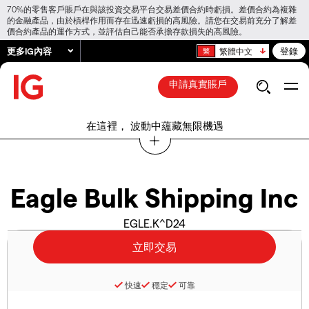
70%的零售客戶賬戶在與該投資交易平台交易差價合約時虧損。差價合約為複雜
的金融產品，由於槓桿作用而存在迅速虧損的高風險。請您在交易前充分了解差
價合約產品的運作方式，並評估自己能否承擔存款損失的高風險。
更多IG內容
登錄
繁體中文
申請真實賬戶
在這裡， 波動中蘊藏無限機遇
Eagle Bulk Shipping Inc
EGLE.K^D24
快速
穩定
可靠