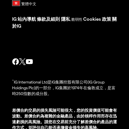
IG
站內導航
條款及細則
隱私
Cookies 政策
關
脆弱性
於IG
^
IG International Ltd是IG集團控股有限公司(IG Group
Holdings Plc)的一部分，IG集團於1974年在倫敦成立，是富
時250指數的成分股。
差價合約交易的損失風險可能很大，您的投資價值可能會有
波動。差價合約為複雜的金融產品，由於槓桿作用而存在迅
速虧損的高風險。請您在交易前充分了解差價合約產品的運
作方式，並評估自己能否承擔資金損失的高風險。