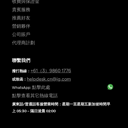
收費與保證金
貴賓服務
推薦好友
營銷夥伴
公司賬戶
代理商計劃
聯繫我們
+61（3）9860 1776
撥打熱線
：
helpdesk.cn@ig.com
或致函：
點擊此處
WhatsApp:
點擊查看其它熱線電話
廣東話/普通話客服營業時間：星期一至星期五新加坡時間早
上 05:30 – 隔日淩晨 02:00