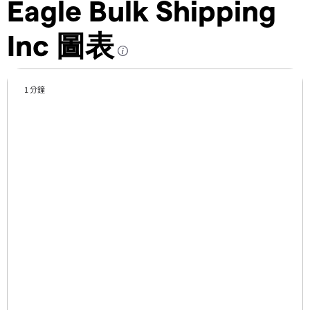
Eagle Bulk Shipping
Inc 圖表
1 分鐘