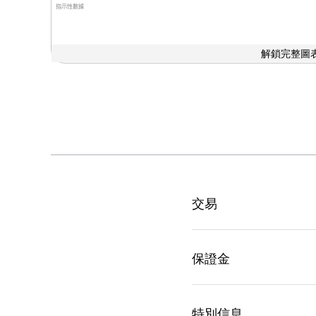
指示性數據
解鎖完整圖表