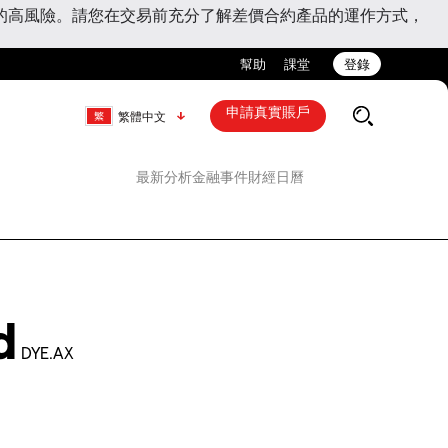
的高風險。請您在交易前充分了解差價合約產品的運作方式，
幫助
課堂
登錄
申請真實賬戶
繁體中文
最新分析
金融事件
財經日曆
d
DYE.AX