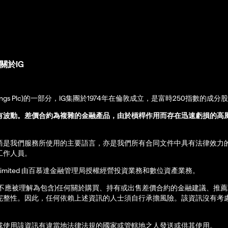
關於IG
up Holdings Plc)的一部分，IG集團於1974年在倫敦成立，是富時250指數的成分
有波動。差價合約為複雜的金融產品，由於槓桿作用而存在迅速虧損的高
語是我們服務所使用的主要語言，亦是我們所有合同文件中具有法律效力
工作人員。
ernational Limited 由百慕達金融管理局授權經營投資業務和數位資產業務。
亦不應被理解為包含)任何關於購買、持有或出售差價合約的金融建議、推
完整性。因此，任何依賴上述資訊的人士須自行承擔風險。該資訊沒有考慮
或使用該資訊有違當地法律法規的國家或管轄地之人發送或供其使用。