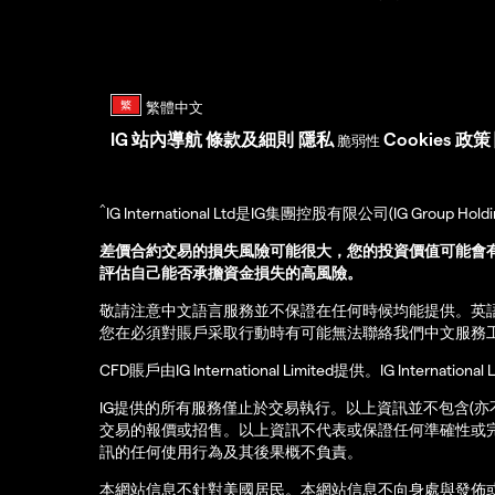
IG
站內導航
條款及細則
隱私
Cookies 政策
脆弱性
^
IG International Ltd是IG集團控股有限公司(IG Gro
差價合約交易的損失風險可能很大，您的投資價值可能會
評估自己能否承擔資金損失的高風險。
敬請注意中文語言服務並不保證在任何時候均能提供。英
您在必須對賬戶采取行動時有可能無法聯絡我們中文服務
CFD賬戶由IG International Limited提供。IG Int
IG提供的所有服務僅止於交易執行。以上資訊並不包含(
交易的報價或招售。以上資訊不代表或保證任何準確性或
訊的任何使用行為及其後果概不負責。
本網站信息不針對美國居民。本網站信息不向身處與發佈