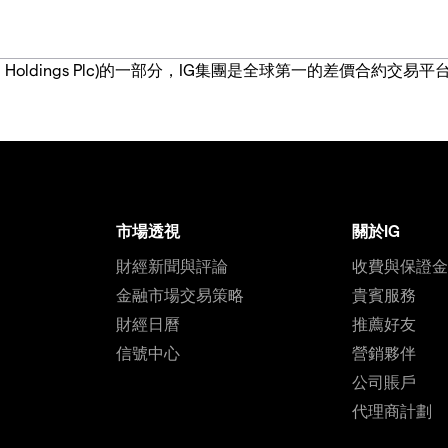
IG Group Holdings Plc)的一部分，IG集團是全球第一的差
市場透視
關於IG
財經新聞與評論
收費與保證
金融市場交易策略
貴賓服務
財經日曆
推薦好友
信號中心
營銷夥伴
公司賬戶
代理商計劃