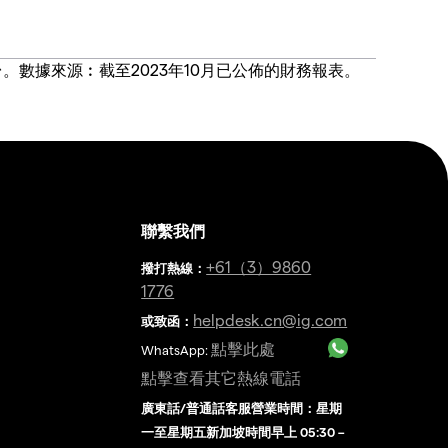
價合約交易平台。數據來源︰截至2023年10月已公佈的財務報表。
聯繫我們
金
+61（3）9860
撥打熱線
：
1776
helpdesk.cn@ig.com
或致函：
點擊此處
WhatsApp:
點擊查看其它熱線電話
廣東話/普通話客服營業時間：星期
一至星期五新加坡時間早上 05:30 –