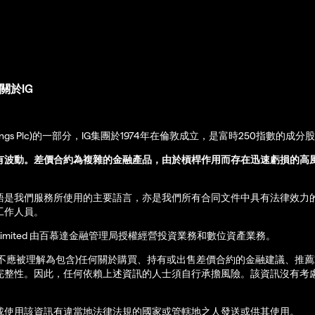
關於IG
up Holdings Plc)的一部分，IG集團於1974年在倫敦成立，是富時250指數的成分
有波動。差價合約為複雜的金融產品，由於槓桿作用而存在迅速虧損的高
語是我們服務所使用的主要語言，亦是我們所有合同文件中具有法律效力
工作人員。
ernational Limited 由百慕達金融管理局授權經營投資業務和數位資產業務。
亦不應被理解為包含)任何關於購買、持有或出售差價合約的金融建議、推
完整性。因此，任何依賴上述資訊的人士須自行承擔風險。該資訊沒有考慮
或使用該資訊有違當地法律法規的國家或管轄地之人發送或供其使用。