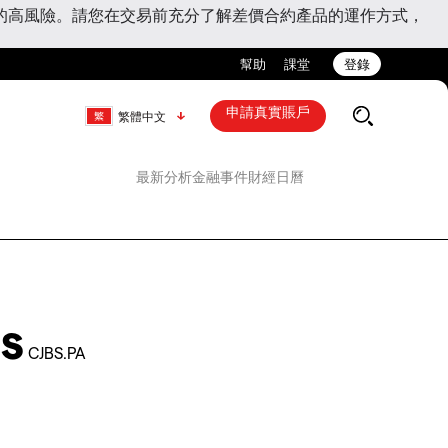
的高風險。請您在交易前充分了解差價合約產品的運作方式，
幫助
課堂
登錄
申請真實賬戶
繁體中文
最新分析
金融事件
財經日曆
s
CJBS.PA