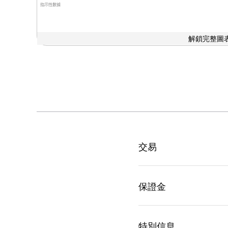
指示性數據
解鎖完整圖表