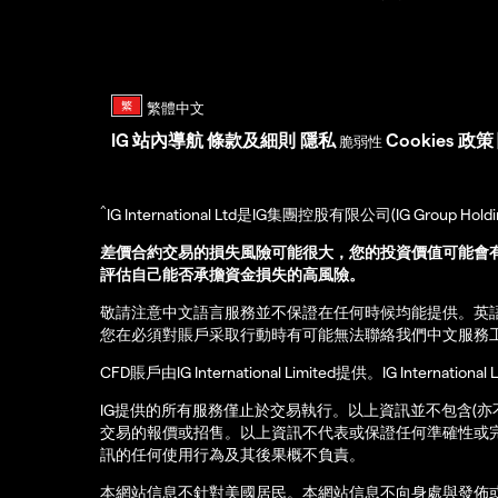
IG
站內導航
條款及細則
隱私
Cookies 政策
脆弱性
^
IG International Ltd是IG集團控股有限公司(IG Gro
差價合約交易的損失風險可能很大，您的投資價值可能會
評估自己能否承擔資金損失的高風險。
敬請注意中文語言服務並不保證在任何時候均能提供。英
您在必須對賬戶采取行動時有可能無法聯絡我們中文服務
CFD賬戶由IG International Limited提供。IG Int
IG提供的所有服務僅止於交易執行。以上資訊並不包含(
交易的報價或招售。以上資訊不代表或保證任何準確性或
訊的任何使用行為及其後果概不負責。
本網站信息不針對美國居民。本網站信息不向身處與發佈