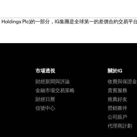
IG Group Holdings Plc)的一部分，IG集團是全球第一的差
市場透視
關於IG
財經新聞與評論
收費與保證
金融市場交易策略
貴賓服務
財經日曆
推薦好友
信號中心
營銷夥伴
公司賬戶
代理商計劃