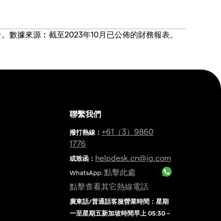
價合約交易平台。數據來源︰截至2023年10月已公佈的財務報表。
聯繫我們
金
+61（3）9860
撥打熱線
：
1776
helpdesk.cn@ig.com
或致函：
點擊此處
WhatsApp:
點擊查看其它熱線電話
廣東話/普通話客服營業時間：星期
一至星期五新加坡時間早上 05:30 –