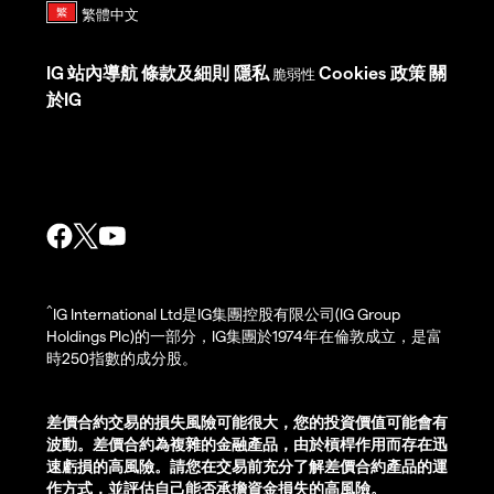
IG
站內導航
條款及細則
隱私
Cookies 政策
關
脆弱性
於IG
^
IG International Ltd是IG集團控股有限公司(IG Group
Holdings Plc)的一部分，IG集團於1974年在倫敦成立，是富
時250指數的成分股。
差價合約交易的損失風險可能很大，您的投資價值可能會有
波動。差價合約為複雜的金融產品，由於槓桿作用而存在迅
速虧損的高風險。請您在交易前充分了解差價合約產品的運
作方式，並評估自己能否承擔資金損失的高風險。