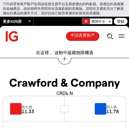
70%的零售客戶賬戶在與該投資交易平台交易差價合約時虧損。差價合約為複雜
的金融產品，由於槓桿作用而存在迅速虧損的高風險。請您在交易前充分了解差
價合約產品的運作方式，並評估自己能否承擔存款損失的高風險。
更多IG內容
登錄
繁體中文
申請真實賬戶
在這裡， 波動中蘊藏無限機遇
Crawford & Company
CRDb.N
賣出價
買入價
11.33
11.78