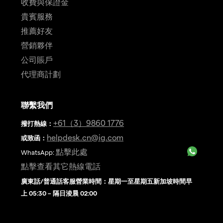
收費與保證金
貴賓服務
推薦好友
營銷夥伴
公司賬戶
代理商計劃
聯繫我們
+61（3）9860 1776
撥打熱線
：
helpdesk.cn@ig.com
或致函：
點擊此處
WhatsApp:
點擊查看其它熱線電話
廣東話/普通話客服營業時間：星期一至星期五新加坡時間早
上 05:30 – 隔日淩晨 02:00