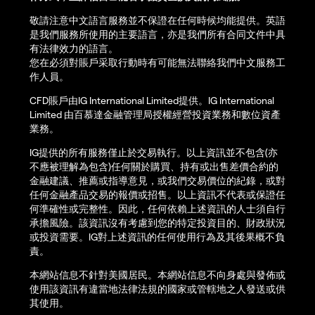
敬請注意中文語言服務並不保證在任何時候均能提供。英語
是我們服務所使用的主要語言，亦是我們所有合同文件中具
有法律效力的語言。
您在必須對賬戶采取行動時有可能無法聯絡我們中文服務工
作人員。
CFD賬戶由IG International Limited提供。IG International
Limited 由百慕達金融管理局授權經營投資業務和數位資產
業務。
IG提供的所有服務僅止於交易執行。以上資訊並不包含(亦
不應被理解為包含)任何關於購買、持有或出售差價合約的
金融建議、推薦或指導意見，或我們交易價位的紀錄，或對
任何金融產品交易的報價或招售。以上資訊不代表或保證任
何準確性或完整性。因此，任何依賴上述資訊的人士須自行
承擔風險。該資訊沒有考慮到您的特定投資目的、財政狀況
或投資需要。IG對上述資訊的任何使用行為及其後果概不負
責。
本網站信息不針對美國居民。本網站信息不向身處與發佈或
使用該資訊有違當地法律法規的國家或管轄地之人發送或供
其使用。