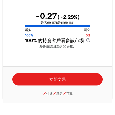
-0.27
(
-2.29
%)
最高價:
11.78
最低價:
11.51
看多
看空
100%
0%
100%
的持倉客戶看多該市場
此價格已延遲至少 20 分鐘。
快速
穩定
可靠