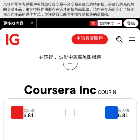
70%的零售客戶賬戶在與該投資交易平台交易差價合約時虧損。差價合約為複雜
的金融產品，由於槓桿作用而存在迅速虧損的高風險。請您在交易前充分了解差
價合約產品的運作方式，並評估自己能否承擔存款損失的高風險。
更多IG內容
登錄
繁體中文
申請真實賬戶
在這裡， 波動中蘊藏無限機遇
Coursera Inc
COUR.N
賣出價
買入價
5.81
5.81