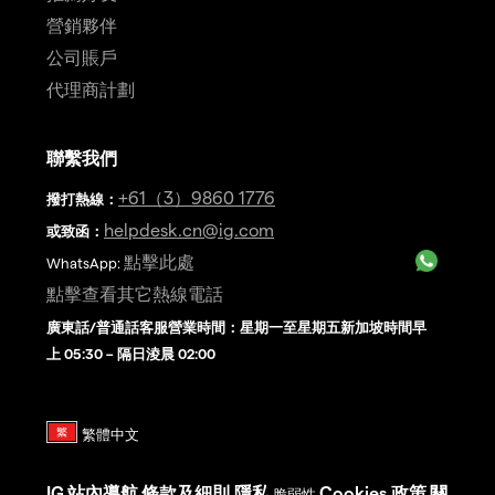
營銷夥伴
公司賬戶
代理商計劃
聯繫我們
+61（3）9860 1776
撥打熱線
：
helpdesk.cn@ig.com
或致函：
點擊此處
WhatsApp:
點擊查看其它熱線電話
廣東話/普通話客服營業時間：星期一至星期五新加坡時間早
上 05:30 – 隔日淩晨 02:00
IG
站內導航
條款及細則
隱私
Cookies 政策
關
脆弱性