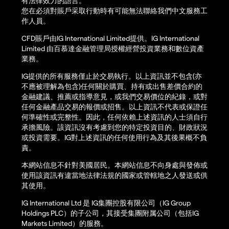
有法律效力的語言。
您在必須對賬戶采取行動時有可能無法聯絡我們中文服務工
作人員。
CFD賬戶由IG International Limited提供。IG International
Limited 由百慕達金融管理局授權經營投資業務和數位資產
業務。
IG提供的所有服務僅止於交易執行。以上資訊並不包含(亦
不應被理解為包含)任何關於購買、持有或出售差價合約的
金融建議、推薦或指導意見，或我們交易價位的紀錄，或對
任何金融產品交易的報價或招售。以上資訊不代表或保證任
何準確性或完整性。因此，任何依賴上述資訊的人士須自行
承擔風險。該資訊沒有考慮到您的特定投資目的、財政狀況
或投資需要。IG對上述資訊的任何使用行為及其後果概不負
責。
本網站信息不針對美國居民。本網站信息不向身處與發佈或
使用該資訊有違當地法律法規的國家或管轄地之人發送或供
其使用。
IG International Ltd 是 IG集團控股有限公司（IG Group
Holdings PLC）的子公司，其接受集團附属公司（包括IG
Markets Limited）的服務。