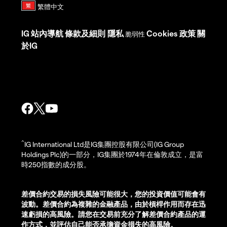
IG
站內導航
條款及細則
隱私
Cookies 政策
關
脆弱性
於IG
^
IG International Ltd是IG集團控股有限公司(IG Group
Holdings Plc)的一部分，IG集團於1974年在倫敦成立，是富
時250指數的成分股。
差價合約交易的損失風險可能很大，您的投資價值可能會有
波動。差價合約為複雜的金融產品，由於槓桿作用而存在迅
速虧損的高風險。請您在交易前充分了解差價合約產品的運
作方式，並評估自己能否承擔資金損失的高風險。