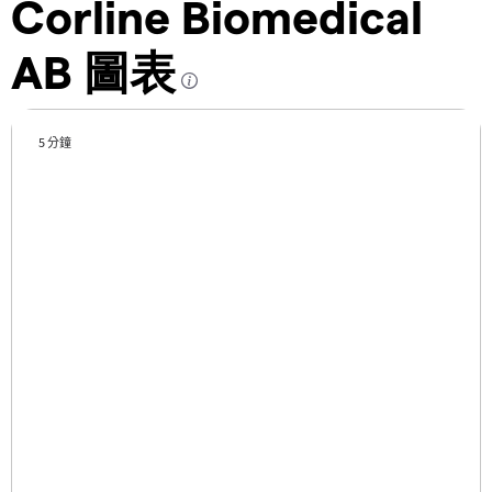
Corline Biomedical
AB 圖表
5 分鐘