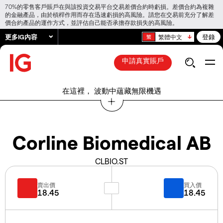
70%的零售客戶賬戶在與該投資交易平台交易差價合約時虧損。差價合約為複雜
的金融產品，由於槓桿作用而存在迅速虧損的高風險。請您在交易前充分了解差
價合約產品的運作方式，並評估自己能否承擔存款損失的高風險。
更多IG內容
登錄
繁體中文
申請真實賬戶
在這裡， 波動中蘊藏無限機遇
Corline Biomedical AB
CLBIO.ST
賣出價
買入價
18.45
18.45