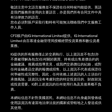
敬請注意中文語言服務並不保證在任何時候均能提供。英語
是我們服務所使用的主要語言，亦是我們所有合同文件中具
有法律效力的語言。
您在必須對賬戶采取行動時有可能無法聯絡我們中文服務工
作人員。
CFD賬戶由IG International Limited提供。IG International
Limited 由百慕達金融管理局授權經營投資業務和數位資產
業務。
IG提供的所有服務僅止於交易執行。以上資訊並不包含(亦
不應被理解為包含)任何關於購買、持有或出售差價合約的
金融建議、推薦或指導意見，或我們交易價位的紀錄，或對
任何金融產品交易的報價或招售。以上資訊不代表或保證任
何準確性或完整性。因此，任何依賴上述資訊的人士須自行
承擔風險。該資訊沒有考慮到您的特定投資目的、財政狀況
或投資需要。IG對上述資訊的任何使用行為及其後果概不負
責。
本網站信息不針對美國居民。本網站信息不向身處與發佈或
使用該資訊有違當地法律法規的國家或管轄地之人發送或供
其使用。