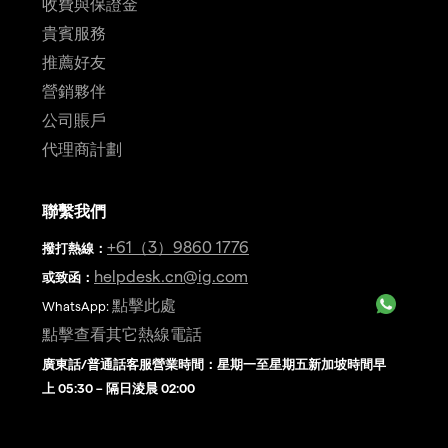
收費與保證金
貴賓服務
推薦好友
營銷夥伴
公司賬戶
代理商計劃
聯繫我們
+61（3）9860 1776
撥打熱線
：
helpdesk.cn@ig.com
或致函：
點擊此處
WhatsApp:
點擊查看其它熱線電話
廣東話/普通話客服營業時間：星期一至星期五新加坡時間早
上 05:30 – 隔日淩晨 02:00