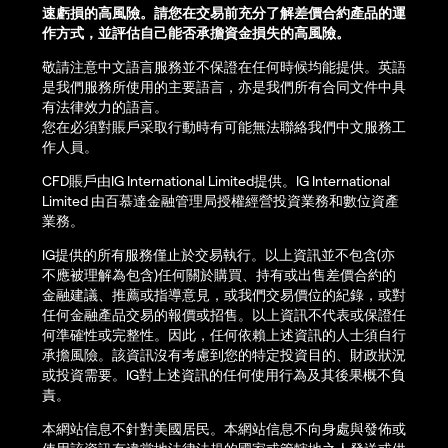
速虧損的高風險。請您在交易前充分了解差價合約產品的運
作方式，並評估自己能否承擔資金損失的高風險。
敬請注意中文語言服務並不保證在任何時候均能提供。英語
是我們服務所使用的主要語言，亦是我們所有合同文件中具
有法律效力的語言。
您在必須對賬戶采取行動時有可能無法聯絡我們中文服務工
作人員。
CFD賬戶由IG International Limited提供。IG International
Limited 由百慕達金融管理局授權經營投資業務和數位資產
業務。
IG提供的所有服務僅止於交易執行。以上資訊並不包含(亦
不應被理解為包含)任何關於購買、持有或出售差價合約的
金融建議、推薦或指導意見，或我們交易價位的紀錄，或對
任何金融產品交易的報價或招售。以上資訊不代表或保證任
何準確性或完整性。因此，任何依賴上述資訊的人士須自行
承擔風險。該資訊沒有考慮到您的特定投資目的、財政狀況
或投資需要。IG對上述資訊的任何使用行為及其後果概不負
責。
本網站信息不針對美國居民。本網站信息不向身處與發佈或