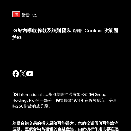
IG
站內導航
條款及細則
隱私
Cookies 政策
關
脆弱性
於IG
^
IG International Ltd是IG集團控股有限公司(IG Group
Holdings Plc)的一部分，IG集團於1974年在倫敦成立，是富
時250指數的成分股。
差價合約交易的損失風險可能很大，您的投資價值可能會有
波動。差價合約為複雜的金融產品，由於槓桿作用而存在迅