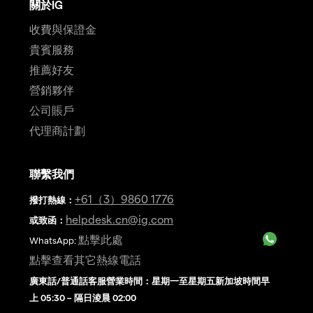
關於IG
收費與保證金
貴賓服務
推薦好友
營銷夥伴
公司賬戶
代理商計劃
聯繫我們
+61（3）9860 1776
撥打熱線
：
helpdesk.cn@ig.com
或致函：
點擊此處
WhatsApp:
點擊查看其它熱線電話
廣東話/普通話客服營業時間：星期一至星期五新加坡時間早
上 05:30 – 隔日淩晨 02:00