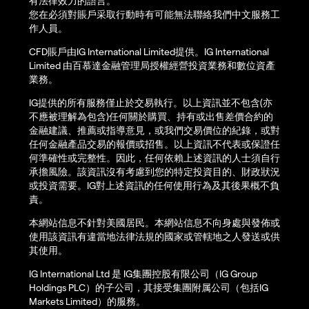
有法律效力的語言。
您在必須對賬戶采取行動時有可能無法聯絡我們中文服務工
作人員。
CFD賬戶由IG International Limited提供。IG International
Limited 由百慕達金融管理局授權經營投資業務和數位資產
業務。
IG提供的所有服務僅止於交易執行。以上資訊並不包含(亦
不應被理解為包含)任何關於購買、持有或出售差價合約的
金融建議、推薦或指導意見，或我們交易價位的紀錄，或對
任何金融產品交易的報價或招售。以上資訊不代表或保證任
何準確性或完整性。因此，任何依賴上述資訊的人士須自行
承擔風險。該資訊沒有考慮到您的特定投資目的、財政狀況
或投資需要。IG對上述資訊的任何使用行為及其後果概不負
責。
本網站信息不針對美國居民。本網站信息不向身處與發佈或
使用該資訊有違當地法律法規的國家或管轄地之人發送或供
其使用。
IG International Ltd 是 IG集團控股有限公司（IG Group
Holdings PLC）的子公司，其接受集團附属公司（包括IG
Markets Limited）的服務。