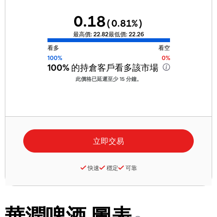
0.18
(
0.81
%)
最高價:
22.82
最低價:
22.26
看多
看空
100%
0%
100%
的持倉客戶看多該市場
此價格已延遲至少 15 分鐘。
快速
穩定
可靠
華潤啤酒 圖表