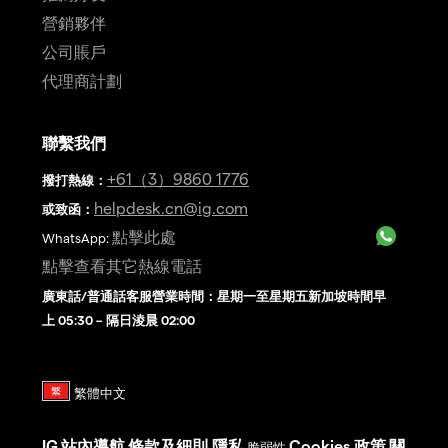
營銷夥伴
公司賬戶
代理商計劃
聯繫我們
+61（3）9860 1776
撥打熱線
：
helpdesk.cn@ig.com
或致函：
點擊此處
WhatsApp:
點擊查看其它熱線電話
廣東話/普通話客服營業時間：星期一至星期五新加坡時間早
上 05:30 – 隔日淩晨 02:00
IG
站內導航
條款及細則
隱私
Cookies 政策
關
脆弱性