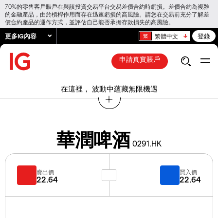
70%的零售客戶賬戶在與該投資交易平台交易差價合約時虧損。差價合約為複雜
的金融產品，由於槓桿作用而存在迅速虧損的高風險。請您在交易前充分了解差
價合約產品的運作方式，並評估自己能否承擔存款損失的高風險。
更多IG內容
登錄
繁體中文
申請真實賬戶
在這裡， 波動中蘊藏無限機遇
華潤啤酒
0291.HK
賣出價
買入價
22.64
22.64