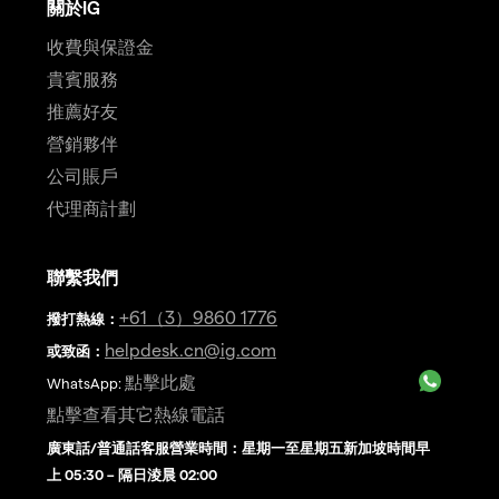
關於IG
收費與保證金
貴賓服務
推薦好友
營銷夥伴
公司賬戶
代理商計劃
聯繫我們
+61（3）9860 1776
撥打熱線
：
helpdesk.cn@ig.com
或致函：
點擊此處
WhatsApp:
點擊查看其它熱線電話
廣東話/普通話客服營業時間：星期一至星期五新加坡時間早
上 05:30 – 隔日淩晨 02:00