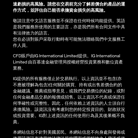
速虧損的高風險。請您在交易前充分了解差價合約產品的運
作方式，並評估自己能否承擔資金損失的高風險。
敬請注意中文語言服務並不保證在任何時候均能提供。英語
是我們服務所使用的主要語言，亦是我們所有合同文件中具
有法律效力的語言。
您在必須對賬戶采取行動時有可能無法聯絡我們中文服務工
作人員。
CFD賬戶由IG International Limited提供。IG International
Limited 由百慕達金融管理局授權經營投資業務和數位資產
業務。
IG提供的所有服務僅止於交易執行。以上資訊並不包含(亦
不應被理解為包含)任何關於購買、持有或出售差價合約的
金融建議、推薦或指導意見，或我們交易價位的紀錄，或對
任何金融產品交易的報價或招售。以上資訊不代表或保證任
何準確性或完整性。因此，任何依賴上述資訊的人士須自行
承擔風險。該資訊沒有考慮到您的特定投資目的、財政狀況
或投資需要。IG對上述資訊的任何使用行為及其後果概不負
責。
本網站信息不針對美國居民。本網站信息不向身處與發佈或