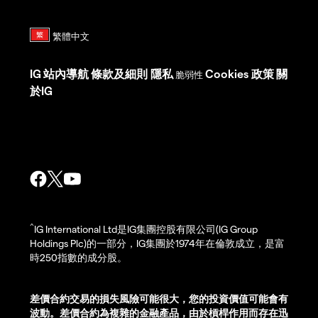
IG
站內導航
條款及細則
隱私
Cookies 政策
關
脆弱性
於IG
^
IG International Ltd是IG集團控股有限公司(IG Group
Holdings Plc)的一部分，IG集團於1974年在倫敦成立，是富
時250指數的成分股。
差價合約交易的損失風險可能很大，您的投資價值可能會有
波動。差價合約為複雜的金融產品，由於槓桿作用而存在迅