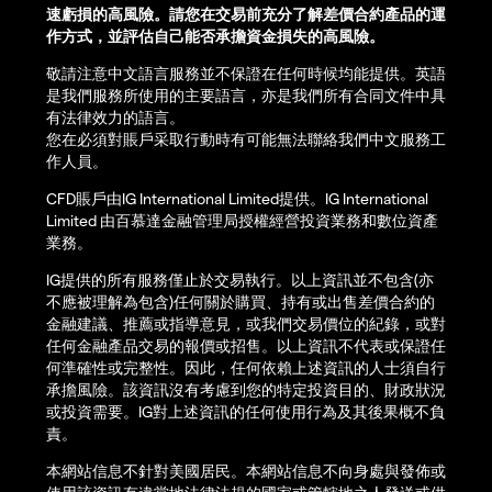
速虧損的高風險。請您在交易前充分了解差價合約產品的運
作方式，並評估自己能否承擔資金損失的高風險。
敬請注意中文語言服務並不保證在任何時候均能提供。英語
是我們服務所使用的主要語言，亦是我們所有合同文件中具
有法律效力的語言。
您在必須對賬戶采取行動時有可能無法聯絡我們中文服務工
作人員。
CFD賬戶由IG International Limited提供。IG International
Limited 由百慕達金融管理局授權經營投資業務和數位資產
業務。
IG提供的所有服務僅止於交易執行。以上資訊並不包含(亦
不應被理解為包含)任何關於購買、持有或出售差價合約的
金融建議、推薦或指導意見，或我們交易價位的紀錄，或對
任何金融產品交易的報價或招售。以上資訊不代表或保證任
何準確性或完整性。因此，任何依賴上述資訊的人士須自行
承擔風險。該資訊沒有考慮到您的特定投資目的、財政狀況
或投資需要。IG對上述資訊的任何使用行為及其後果概不負
責。
本網站信息不針對美國居民。本網站信息不向身處與發佈或