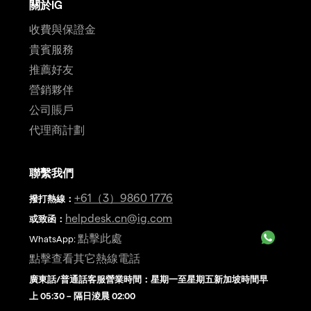
關於IG
收費與保證金
貴賓服務
推薦好友
營銷夥伴
公司賬戶
代理商計劃
聯繫我們
+61（3）9860 1776
撥打熱線
：
helpdesk.cn@ig.com
或致函：
點擊此處
WhatsApp:
點擊查看其它熱線電話
廣東話/普通話客服營業時間：星期一至星期五新加坡時間早
上 05:30 – 隔日淩晨 02:00