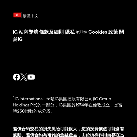
IG
站內導航
條款及細則
隱私
Cookies 政策
關
脆弱性
於IG
^
IG International Ltd是IG集團控股有限公司(IG Group
Holdings Plc)的一部分，IG集團於1974年在倫敦成立，是富
時250指數的成分股。
差價合約交易的損失風險可能很大，您的投資價值可能會有
波動。差價合約為複雜的金融產品，由於槓桿作用而存在迅