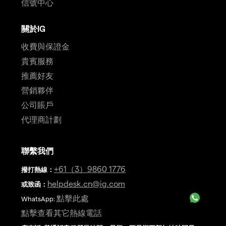
信號中心
關於IG
收費與保證金
貴賓服務
推薦好友
營銷夥伴
公司賬戶
代理商計劃
聯繫我們
+61（3）9860 1776
撥打熱線
：
helpdesk.cn@ig.com
或致函：
點擊此處
WhatsApp:
點擊查看其它熱線電話