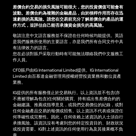
差價合約交易的損失風險可能很大，您的投資價值可能會有
波動。差價合約為複雜的金融產品，由於槓桿作用而存在迅
速虧損的高風險。請您在交易前充分了解差價合約產品的運
作方式，並評估自己能否承擔資金損失的高風險。
敬請注意中文語言服務並不保證在任何時候均能提供。英語
是我們服務所使用的主要語言，亦是我們所有合同文件中具
有法律效力的語言。
您在必須對賬戶采取行動時有可能無法聯絡我們中文服務工
作人員。
CFD賬戶由IG International Limited提供。IG International
Limited 由百慕達金融管理局授權經營投資業務和數位資產
業務。
IG提供的所有服務僅止於交易執行。以上資訊並不包含(亦
不應被理解為包含)任何關於購買、持有或出售差價合約的
金融建議、推薦或指導意見，或我們交易價位的紀錄，或對
任何金融產品交易的報價或招售。以上資訊不代表或保證任
何準確性或完整性。因此，任何依賴上述資訊的人士須自行
承擔風險。該資訊沒有考慮到您的特定投資目的、財政狀況
或投資需要。IG對上述資訊的任何使用行為及其後果概不負
責。