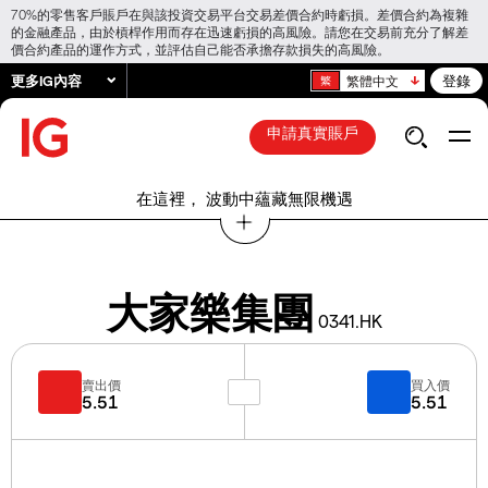
70%的零售客戶賬戶在與該投資交易平台交易差價合約時虧損。差價合約為複雜
的金融產品，由於槓桿作用而存在迅速虧損的高風險。請您在交易前充分了解差
價合約產品的運作方式，並評估自己能否承擔存款損失的高風險。
更多IG內容
登錄
繁體中文
申請真實賬戶
在這裡， 波動中蘊藏無限機遇
大家樂集團
0341.HK
賣出價
買入價
5.51
5.51