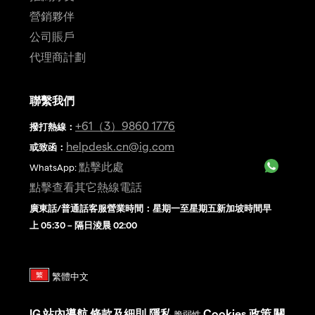
營銷夥伴
公司賬戶
代理商計劃
聯繫我們
+61（3）9860 1776
撥打熱線
：
helpdesk.cn@ig.com
或致函：
點擊此處
WhatsApp:
點擊查看其它熱線電話
廣東話/普通話客服營業時間：星期一至星期五新加坡時間早
上 05:30 – 隔日淩晨 02:00
IG
站內導航
條款及細則
隱私
Cookies 政策
關
脆弱性