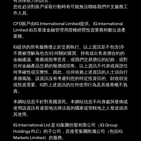
有法律效力的語言。
您在必須對賬戶采取行動時有可能無法聯絡我們中文服務工
作人員。
CFD賬戶由IG International Limited提供。IG International
Limited 由百慕達金融管理局授權經營投資業務和數位資產
業務。
IG提供的所有服務僅止於交易執行。以上資訊並不包含(亦
不應被理解為包含)任何關於購買、持有或出售差價合約的
金融建議、推薦或指導意見，或我們交易價位的紀錄，或對
任何金融產品交易的報價或招售。以上資訊不代表或保證任
何準確性或完整性。因此，任何依賴上述資訊的人士須自行
承擔風險。該資訊沒有考慮到您的特定投資目的、財政狀況
或投資需要。IG對上述資訊的任何使用行為及其後果概不負
責。
本網站信息不針對美國居民。本網站信息不向身處與發佈或
使用該資訊有違當地法律法規的國家或管轄地之人發送或供
其使用。
IG International Ltd 是 IG集團控股有限公司（IG Group
Holdings PLC）的子公司，其接受集團附属公司（包括IG
Markets Limited）的服務。