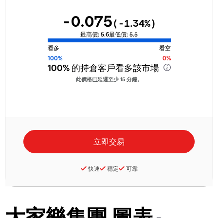
-0.075
(
-1.34
%)
最高價:
5.6
最低價:
5.5
看多
看空
100%
0%
100%
的持倉客戶看多該市場
此價格已延遲至少 15 分鐘。
快速
穩定
可靠
大家樂集團 圖表