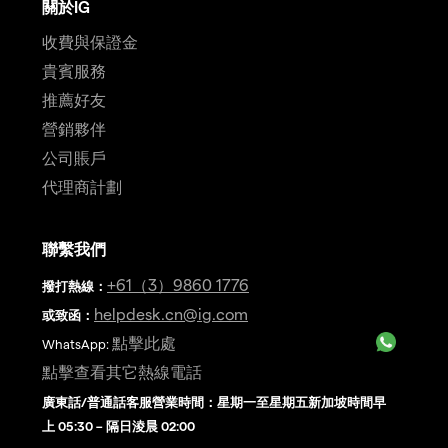
關於IG
收費與保證金
貴賓服務
推薦好友
營銷夥伴
公司賬戶
代理商計劃
聯繫我們
+61（3）9860 1776
撥打熱線
：
helpdesk.cn@ig.com
或致函：
點擊此處
WhatsApp:
點擊查看其它熱線電話
廣東話/普通話客服營業時間：星期一至星期五新加坡時間早
上 05:30 – 隔日淩晨 02:00