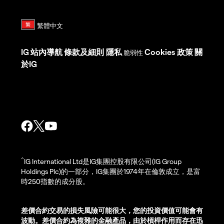
IG
站內導航
條款及細則
隱私
Cookies 政策
關
脆弱性
於IG
^
IG International Ltd是IG集團控股有限公司(IG Group
Holdings Plc)的一部分，IG集團於1974年在倫敦成立，是富
時250指數的成分股。
差價合約交易的損失風險可能很大，您的投資價值可能會有
波動。差價合約為複雜的金融產品，由於槓桿作用而存在迅