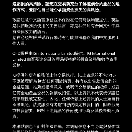
速虧損的高風險。請您在交易前充分了解差價合約產品的運
作方式，並評估自己能否承擔資金損失的高風險。
敬請注意中文語言服務並不保證在任何時候均能提供。英語
是我們服務所使用的主要語言，亦是我們所有合同文件中具
有法律效力的語言。
您在必須對賬戶采取行動時有可能無法聯絡我們中文服務工
作人員。
CFD賬戶由IG International Limited提供。IG International
Limited 由百慕達金融管理局授權經營投資業務和數位資產
業務。
IG提供的所有服務僅止於交易執行。以上資訊並不包含(亦
不應被理解為包含)任何關於購買、持有或出售差價合約的
金融建議、推薦或指導意見，或我們交易價位的紀錄，或對
任何金融產品交易的報價或招售。以上資訊不代表或保證任
何準確性或完整性。因此，任何依賴上述資訊的人士須自行
承擔風險。該資訊沒有考慮到您的特定投資目的、財政狀況
或投資需要。IG對上述資訊的任何使用行為及其後果概不負
責。
本網站信息不針對美國居民。本網站信息不向身處與發佈或