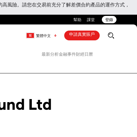
的高風險。請您在交易前充分了解差價合約產品的運作方式，
幫助
課堂
登錄
申請真實賬戶
繁體中文
最新分析
金融事件
財經日曆
und Ltd