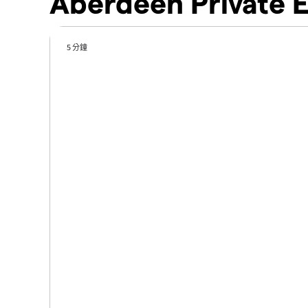
Aberdeen Private 
5 分鐘