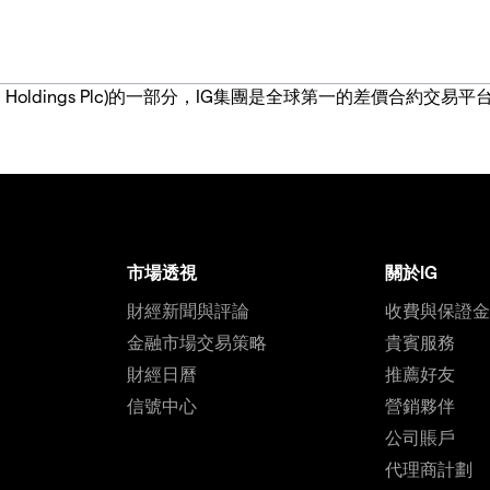
IG Group Holdings Plc)的一部分，IG集團是全球第一的差
市場透視
關於IG
財經新聞與評論
收費與保證
金融市場交易策略
貴賓服務
財經日曆
推薦好友
信號中心
營銷夥伴
公司賬戶
代理商計劃