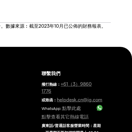
價合約交易平台。數據來源︰截至2023年10月已公佈的財務報表。
聯繫我們
金
+61（3）9860
撥打熱線
：
1776
helpdesk.cn@ig.com
或致函：
點擊此處
WhatsApp:
點擊查看其它熱線電話
廣東話/普通話客服營業時間：星期