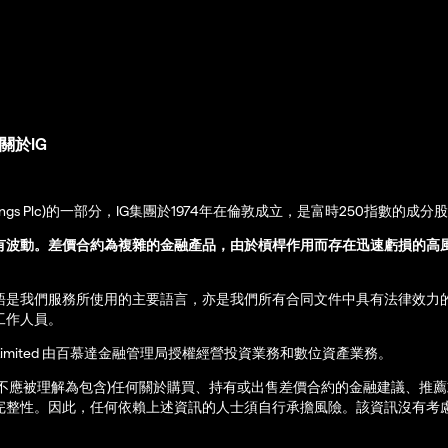
關於IG
up Holdings Plc)的一部分，IG集團於1974年在倫敦成立，是富時250指數的成分
有波動。差價合約為複雜的金融產品，由於槓桿作用而存在迅速虧損的高
語是我們服務所使用的主要語言，亦是我們所有合同文件中具有法律效力
工作人員。
ernational Limited 由百慕達金融管理局授權經營投資業務和數位資產業務。
亦不應被理解為包含)任何關於購買、持有或出售差價合約的金融建議、推
完整性。因此，任何依賴上述資訊的人士須自行承擔風險。該資訊沒有考慮