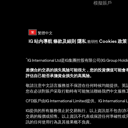
模擬賬戶
IG
站內導航
條款及細則
隱私
Cookies 政策
脆弱性
^
IG International Ltd是IG集團控股有限公司(IG Gro
差價合約交易的損失風險可能很大，您的投資價值可能會
評估自己能否承擔資金損失的高風險。
敬請注意中文語言服務並不保證在任何時候均能提供。英
您在必須對賬戶采取行動時有可能無法聯絡我們中文服務
CFD賬戶由IG International Limited提供。IG Int
IG提供的所有服務僅止於交易執行。以上資訊並不包含(
交易的報價或招售。以上資訊不代表或保證任何準確性或
訊的任何使用行為及其後果概不負責。