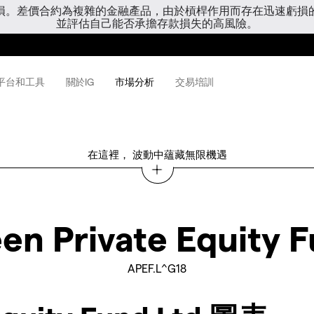
虧損。差價合約為複雜的金融產品，由於槓桿作用而存在迅速虧損
並評估自己能否承擔存款損失的高風險。
平台和工具
關於IG
市場分析
交易培訓
在這裡， 波動中蘊藏無限機遇
en Private Equity F
APEF.L^G18