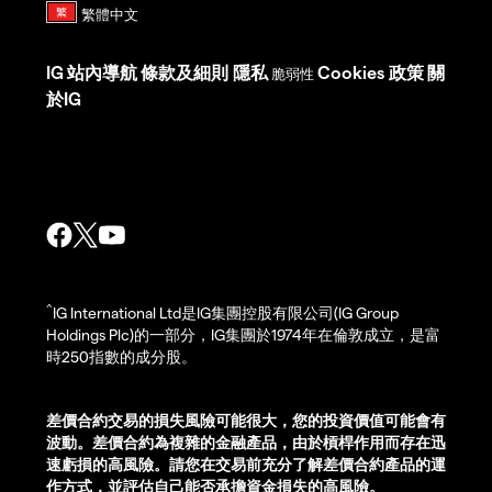
IG
站內導航
條款及細則
隱私
Cookies 政策
關
脆弱性
於IG
^
IG International Ltd是IG集團控股有限公司(IG Group
Holdings Plc)的一部分，IG集團於1974年在倫敦成立，是富
時250指數的成分股。
差價合約交易的損失風險可能很大，您的投資價值可能會有
波動。差價合約為複雜的金融產品，由於槓桿作用而存在迅
速虧損的高風險。請您在交易前充分了解差價合約產品的運
作方式，並評估自己能否承擔資金損失的高風險。