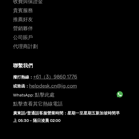
收費與保證金
貴賓服務
推薦好友
營銷夥伴
公司賬戶
代理商計劃
聯繫我們
+61（3）9860 1776
撥打熱線
：
helpdesk.cn@ig.com
或致函：
點擊此處
WhatsApp:
點擊查看其它熱線電話
廣東話/普通話客服營業時間：星期一至星期五新加坡時間早
上 05:30 – 隔日淩晨 02:00