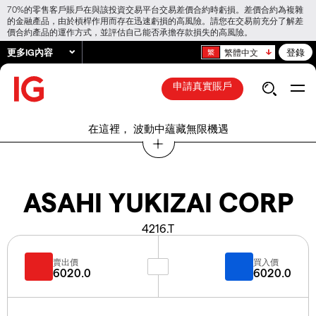
70%的零售客戶賬戶在與該投資交易平台交易差價合約時虧損。差價合約為複雜
的金融產品，由於槓桿作用而存在迅速虧損的高風險。請您在交易前充分了解差
價合約產品的運作方式，並評估自己能否承擔存款損失的高風險。
更多IG內容
登錄
繁體中文
申請真實賬戶
在這裡， 波動中蘊藏無限機遇
ASAHI YUKIZAI CORP
4216.T
賣出價
買入價
6020.0
6020.0