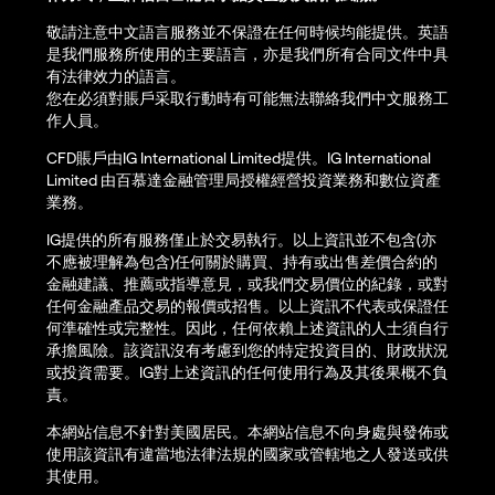
敬請注意中文語言服務並不保證在任何時候均能提供。英語
是我們服務所使用的主要語言，亦是我們所有合同文件中具
有法律效力的語言。
您在必須對賬戶采取行動時有可能無法聯絡我們中文服務工
作人員。
CFD賬戶由IG International Limited提供。IG International
Limited 由百慕達金融管理局授權經營投資業務和數位資產
業務。
IG提供的所有服務僅止於交易執行。以上資訊並不包含(亦
不應被理解為包含)任何關於購買、持有或出售差價合約的
金融建議、推薦或指導意見，或我們交易價位的紀錄，或對
任何金融產品交易的報價或招售。以上資訊不代表或保證任
何準確性或完整性。因此，任何依賴上述資訊的人士須自行
承擔風險。該資訊沒有考慮到您的特定投資目的、財政狀況
或投資需要。IG對上述資訊的任何使用行為及其後果概不負
責。
本網站信息不針對美國居民。本網站信息不向身處與發佈或
使用該資訊有違當地法律法規的國家或管轄地之人發送或供
其使用。