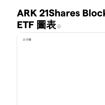
ARK 21Shares Block
ETF 圖表
15 分鐘