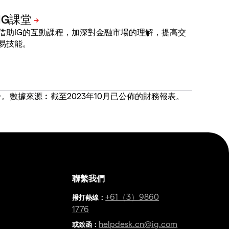
借助IG的互動課程，加深對金融市場的理解，提高交
易技能。
價合約交易平台。數據來源︰截至2023年10月已公佈的財務報表。
聯繫我們
金
+61（3）9860
撥打熱線
：
1776
helpdesk.cn@ig.com
或致函：