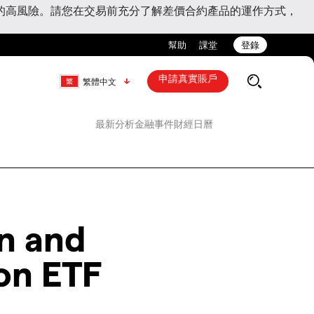
的高風險。請您在交易前充分了解差價合約產品的運作方式，
幫助
課堂
登錄
申請真實賬戶
繁體中文
最新分析
金融事件
財經日曆
n and
on ETF