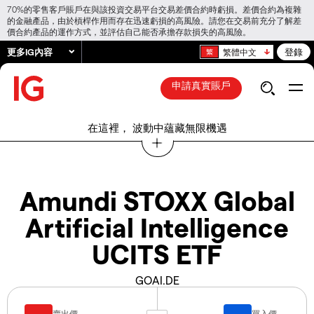
70%的零售客戶賬戶在與該投資交易平台交易差價合約時虧損。差價合約為複雜
的金融產品，由於槓桿作用而存在迅速虧損的高風險。請您在交易前充分了解差
價合約產品的運作方式，並評估自己能否承擔存款損失的高風險。
更多IG內容
登錄
繁體中文
申請真實賬戶
在這裡， 波動中蘊藏無限機遇
Amundi STOXX Global
Artificial Intelligence
UCITS ETF
GOAI.DE
賣出價
買入價