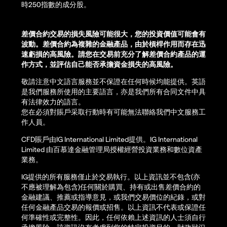
時250指數的成分股。
差價合約交易的損失風險可能很大，您的投資價值可能會有
波動。差價合約為複雜的金融產品，由於槓桿作用而存在迅
速虧損的高風險。請您在交易前充分了解差價合約產品的運
作方式，並評估自己能否承擔資金損失的高風險。
敬請注意中文語言服務並不保證在任何時候均能提供。英語
是我們服務所使用的主要語言，亦是我們所有合同文件中具
有法律效力的語言。
您在必須對賬戶采取行動時有可能無法聯絡我們中文服務工
作人員。
CFD賬戶由IG International Limited提供。IG International
Limited 由百慕達金融管理局授權經營投資業務和數位資產
業務。
IG提供的所有服務僅止於交易執行。以上資訊並不包含(亦
不應被理解為包含)任何關於購買、持有或出售差價合約的
金融建議、推薦或指導意見，或我們交易價位的紀錄，或對
任何金融產品交易的報價或招售。以上資訊不代表或保證任
何準確性或完整性。因此，任何依賴上述資訊的人士須自行