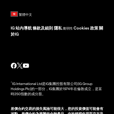
IG
站內導航
條款及細則
隱私
Cookies 政策
關
脆弱性
於IG
^
IG International Ltd是IG集團控股有限公司(IG Group
Holdings Plc)的一部分，IG集團於1974年在倫敦成立，是富
時250指數的成分股。
差價合約交易的損失風險可能很大，您的投資價值可能會有
波動。差價合約為複雜的金融產品，由於槓桿作用而存在迅