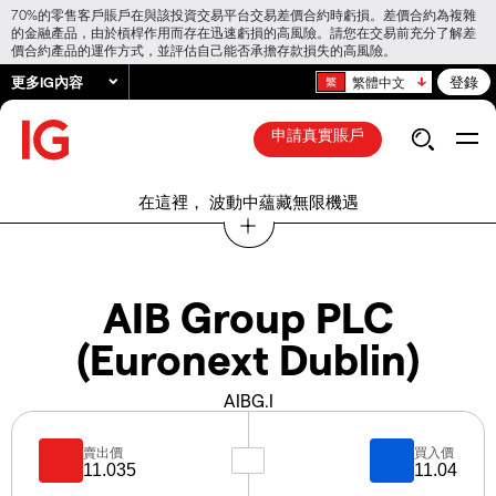
70%的零售客戶賬戶在與該投資交易平台交易差價合約時虧損。差價合約為複雜
的金融產品，由於槓桿作用而存在迅速虧損的高風險。請您在交易前充分了解差
價合約產品的運作方式，並評估自己能否承擔存款損失的高風險。
更多IG內容
登錄
繁體中文
申請真實賬戶
在這裡， 波動中蘊藏無限機遇
AIB Group PLC
(Euronext Dublin)
AIBG.I
賣出價
買入價
11.035
11.04