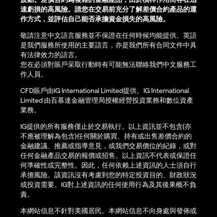
速虧損的高風險。請您在交易前充分了解差價合約產品的運
作方式，並評估自己能否承擔資金損失的高風險。
敬請注意中文語言服務並不保證在任何時候均能提供。英語
是我們服務所使用的主要語言，亦是我們所有合同文件中具
有法律效力的語言。
您在必須對賬戶采取行動時有可能無法聯絡我們中文服務工
作人員。
CFD賬戶由IG International Limited提供。IG International
Limited 由百慕達金融管理局授權經營投資業務和數位資產
業務。
IG提供的所有服務僅止於交易執行。以上資訊並不包含(亦
不應被理解為包含)任何關於購買、持有或出售差價合約的
金融建議、推薦或指導意見，或我們交易價位的紀錄，或對
任何金融產品交易的報價或招售。以上資訊不代表或保證任
何準確性或完整性。因此，任何依賴上述資訊的人士須自行
承擔風險。該資訊沒有考慮到您的特定投資目的、財政狀況
或投資需要。IG對上述資訊的任何使用行為及其後果概不負
責。
本網站信息不針對美國居民。本網站信息不向身處與發佈或