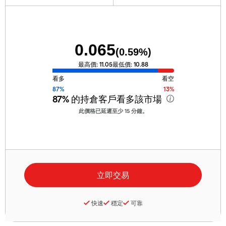
0.065
(
0.59
%)
最高價:
11.05
最低價:
10.88
看多
看空
87%
13%
87%
的持倉客戶看多該市場
此價格已延遲至少 15 分鐘。
快速
穩定
可靠