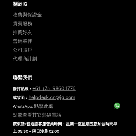
關於IG
收費與保證金
貴賓服務
推薦好友
營銷夥伴
公司賬戶
代理商計劃
聯繫我們
+61（3）9860 1776
撥打熱線
：
helpdesk.cn@ig.com
或致函：
點擊此處
WhatsApp:
點擊查看其它熱線電話
廣東話/普通話客服營業時間：星期一至星期五新加坡時間早
上 05:30 – 隔日淩晨 02:00