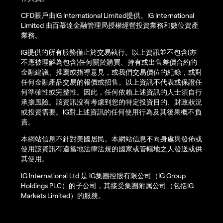
CFD賬戶由IG International Limited提供。IG International
Limited 由百慕達金融管理局授權經營投資業務和數位資產
業務。
IG提供的所有服務僅止於交易執行。以上資訊並不包含(亦
不應被理解為包含)任何關於購買、持有或出售差價合約的
金融建議、推薦或指導意見，或我們交易價位的紀錄，或對
任何金融產品交易的報價或招售。以上資訊不代表或保證任
何準確性或完整性。因此，任何依賴上述資訊的人士須自行
承擔風險。該資訊沒有考慮到您的特定投資目的、財政狀況
或投資需要。IG對上述資訊的任何使用行為及其後果概不負
責。
本網站信息不針對美國居民。本網站信息不向身處與發佈或
使用該資訊有違當地法律法規的國家或管轄地之人發送或供
其使用。
IG International Ltd 是 IG集團控股有限公司（IG Group
Holdings PLC）的子公司，其接受集團附属公司（包括IG
Markets Limited）的服務。