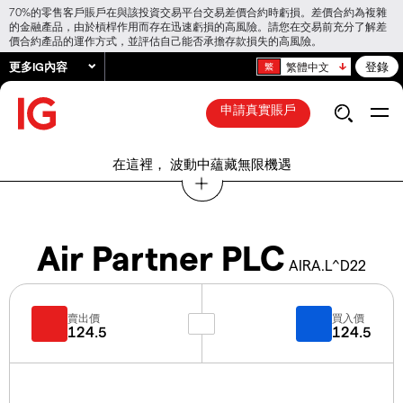
70%的零售客戶賬戶在與該投資交易平台交易差價合約時虧損。差價合約為複雜
的金融產品，由於槓桿作用而存在迅速虧損的高風險。請您在交易前充分了解差
價合約產品的運作方式，並評估自己能否承擔存款損失的高風險。
更多IG內容
登錄
繁體中文
申請真實賬戶
在這裡， 波動中蘊藏無限機遇
Air Partner PLC
AIRA.L^D22
賣出價
買入價
124.5
124.5