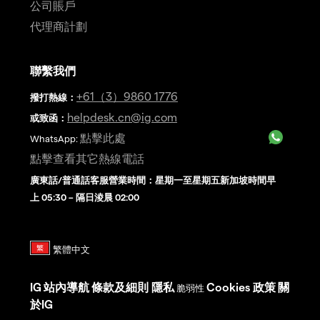
公司賬戶
代理商計劃
聯繫我們
+61（3）9860 1776
撥打熱線
：
helpdesk.cn@ig.com
或致函：
點擊此處
WhatsApp:
點擊查看其它熱線電話
廣東話/普通話客服營業時間：星期一至星期五新加坡時間早
上 05:30 – 隔日淩晨 02:00
IG
站內導航
條款及細則
隱私
Cookies 政策
關
脆弱性
於IG