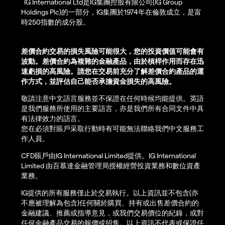
IG International Ltd是IG集團控股有限公司(IG Group
Holdings Plc)的一部分，IG集團於1974年在倫敦成立，是富
時250指數的成分股。
差價合約交易的損失風險可能很大，您的投資價值可能會有
波動。差價合約為複雜的金融產品，由於槓桿作用而存在迅
速虧損的高風險。請您在交易前充分了解差價合約產品的運
作方式，並評估自己能否承擔資金損失的高風險。
敬請注意中文語言服務並不保證在任何時候均能提供。英語
是我們服務所使用的主要語言，亦是我們所有合同文件中具
有法律效力的語言。
您在必須對賬戶采取行動時有可能無法聯絡我們中文服務工
作人員。
CFD賬戶由IG International Limited提供。IG International
Limited 由百慕達金融管理局授權經營投資業務和數位資產
業務。
IG提供的所有服務僅止於交易執行。以上資訊並不包含(亦
不應被理解為包含)任何關於購買、持有或出售差價合約的
金融建議、推薦或指導意見，或我們交易價位的紀錄，或對
任何金融產品交易的報價或招售。以上資訊不代表或保證任