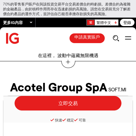
70%的零售客戶賬戶在與該投資交易平台交易差價合約時虧損。差價合約為複雜
的金融產品，由於槓桿作用而存在迅速虧損的高風險。請您在交易前充分了解差
價合約產品的運作方式，並評估自己能否承擔存款損失的高風險。
更多IG內容
登錄
繁體中文
申請真實賬戶
在這裡， 波動中蘊藏無限機遇
Acotel Group SpA
SOFT.MI
快速
穩定
可靠