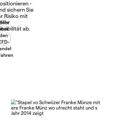
ositionieren -
nd sichern Sie
hr Risiko mit
oller
lexibilität ab.