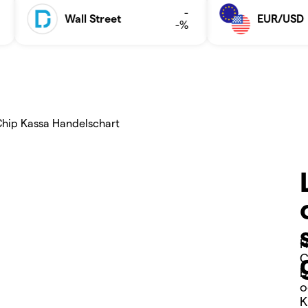
H
C
b
o
K