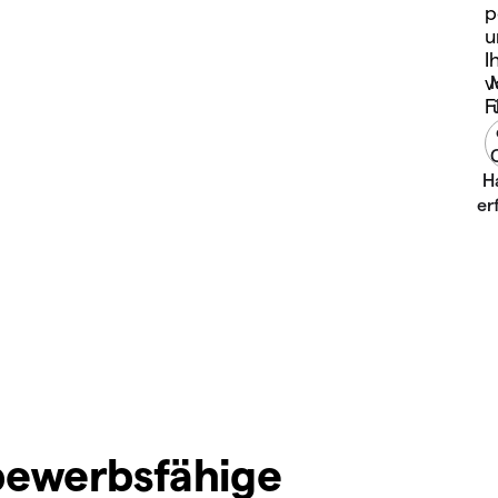
p
u
I
v
F
ewerbsfähige