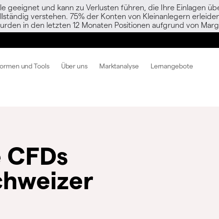
le geeignet und kann zu Verlusten führen, die Ihre Einlagen übe
vollständig verstehen. 75% der Konten von Kleinanlegern erlei
urden in den letzten 12 Monaten Positionen aufgrund von Margi
formen und Tools
Über uns
Marktanalyse
Lernangebote
e CFDs
chweizer