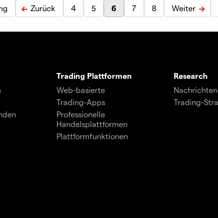
ng
Zurück
4
5
6
7
8
Weiter
Trading Plattformen
Research
n
Web-basierte
Nachrichten
Trading-Apps
Trading-Str
unden
Professionelle
Handelsplattformen
Plattformfunktionen