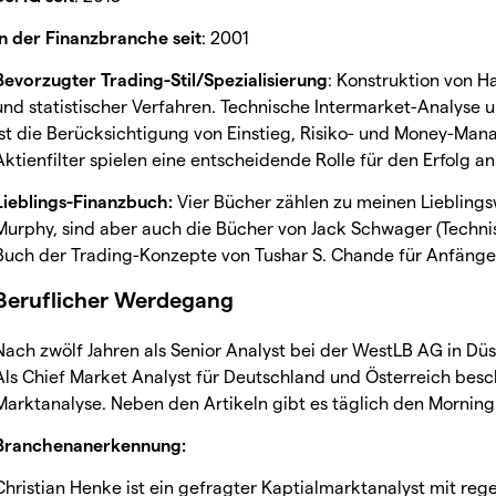
In der Finanzbranche seit
: 2001
Bevorzugter Trading-Stil/Spezialisierung
: Konstruktion von 
und statistischer Verfahren. Technische Intermarket-Analyse u
ist die Berücksichtigung von Einstieg, Risiko- und Money-Man
Aktienfilter spielen eine entscheidende Rolle für den Erfolg 
Lieblings-Finanzbuch:
Vier Bücher zählen zu meinen Lieblings
Murphy, sind aber auch die Bücher von Jack Schwager (Techn
Buch der Trading-Konzepte von Tushar S. Chande für Anfänger
Beruflicher Werdegang
Nach zwölf Jahren als Senior Analyst bei der WestLB AG in Düss
Als Chief Market Analyst für Deutschland und Österreich besch
Marktanalyse. Neben den Artikeln gibt es täglich den Morning R
Branchenanerkennung:
Christian Henke ist ein gefragter Kaptialmarktanalyst mit reg