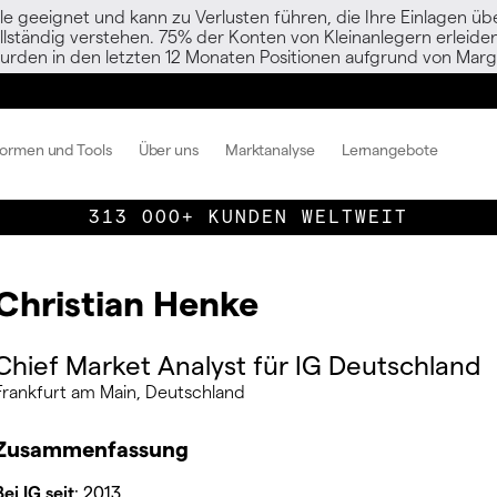
le geeignet und kann zu Verlusten führen, die Ihre Einlagen übe
vollständig verstehen. 75% der Konten von Kleinanlegern erlei
urden in den letzten 12 Monaten Positionen aufgrund von Margi
formen und Tools
Über uns
Marktanalyse
Lernangebote
313 000+ KUNDEN WELTWEIT
Christian Henke
Chief Market Analyst für IG Deutschland
Frankfurt am Main, Deutschland
Zusammenfassung
Bei IG seit
: 2013