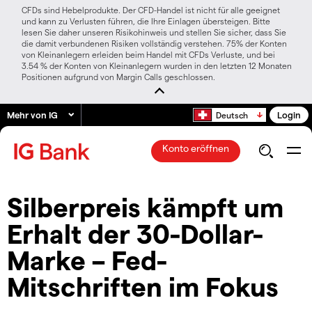
CFDs sind Hebelprodukte. Der CFD-Handel ist nicht für alle geeignet
und kann zu Verlusten führen, die Ihre Einlagen übersteigen. Bitte
lesen Sie daher unseren Risikohinweis und stellen Sie sicher, dass Sie
die damit verbundenen Risiken vollständig verstehen. 75% der Konten
von Kleinanlegern erleiden beim Handel mit CFDs Verluste, und bei
3.54 % der Konten von Kleinanlegern wurden in den letzten 12 Monaten
Positionen aufgrund von Margin Calls geschlossen.
Mehr von IG
Login
Deutsch
Konto eröffnen
Silberpreis kämpft um
Erhalt der 30-Dollar-
Marke – Fed-
Mitschriften im Fokus