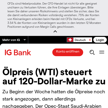
CFDs sind Hebelprodukte. Der CFD-Handel ist nicht für alle geeignet
und kann zu Verlusten führen, die Ihre Einlagen übersteigen. Bitte
lesen Sie daher unseren Risikohinweis und stellen Sie sicher, dass Sie
die damit verbundenen Risiken vollständig verstehen. 75% der Konten
von Kleinanlegern erleiden beim Handel mit CFDs Verluste, und bei
3.54 % der Konten von Kleinanlegern wurden in den letzten 12 Monaten
Positionen aufgrund von Margin Calls geschlossen.
Mehr von IG
Login
Deutsch
Konto eröffnen
Ölpreis (WTI) steuert
auf 120-Dollar-Marke zu
Zu Beginn der Woche hatten die Ölpreise noch
stark angezogen, dann allerdings
nachgegeben. Der Opec-Staat Saudi-Arabien