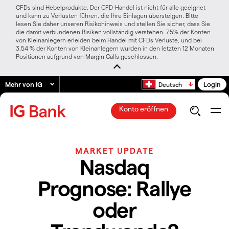
CFDs sind Hebelprodukte. Der CFD-Handel ist nicht für alle geeignet
und kann zu Verlusten führen, die Ihre Einlagen übersteigen. Bitte
lesen Sie daher unseren Risikohinweis und stellen Sie sicher, dass Sie
die damit verbundenen Risiken vollständig verstehen. 75% der Konten
von Kleinanlegern erleiden beim Handel mit CFDs Verluste, und bei
3.54 % der Konten von Kleinanlegern wurden in den letzten 12 Monaten
Positionen aufgrund von Margin Calls geschlossen.
Mehr von IG
Login
Deutsch
Konto eröffnen
MARKET UPDATE
Nasdaq
Prognose: Rallye
oder