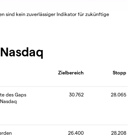
 sind kein zuverlässiger Indikator für zukünftige
m Nasdaq
Zielbereich
Stopp
nte des Gaps
30.762
28.065
r Nasdaq
erden
26.400
28.208