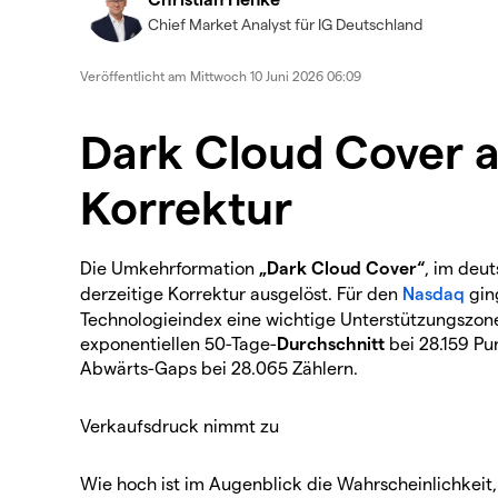
Chief Market Analyst für IG Deutschland
Veröffentlicht am
Mittwoch 10 Juni 2026 06:09
Dark Cloud Cover al
Korrektur
Die Umkehrformation
„Dark Cloud Cover“
, im deu
derzeitige Korrektur ausgelöst. Für den
Nasdaq
gin
Technologieindex eine wichtige Unterstützungszone
exponentiellen 50-Tage-
Durchschnitt
bei 28.159 P
Abwärts-Gaps bei 28.065 Zählern.
Verkaufsdruck nimmt zu
Wie hoch ist im Augenblick die Wahrscheinlichkeit