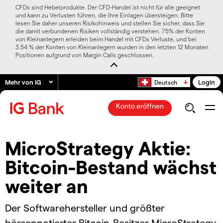
CFDs sind Hebelprodukte. Der CFD-Handel ist nicht für alle geeignet
und kann zu Verlusten führen, die Ihre Einlagen übersteigen. Bitte
lesen Sie daher unseren Risikohinweis und stellen Sie sicher, dass Sie
die damit verbundenen Risiken vollständig verstehen. 75% der Konten
von Kleinanlegern erleiden beim Handel mit CFDs Verluste, und bei
3.54 % der Konten von Kleinanlegern wurden in den letzten 12 Monaten
Positionen aufgrund von Margin Calls geschlossen.
Mehr von IG
Login
Deutsch
Konto eröffnen
MicroStrategy Aktie:
Bitcoin-Bestand wächst
weiter an
Der Softwarehersteller und größter
börsennotierter Bitcoin-Besitzer MicroStrategy