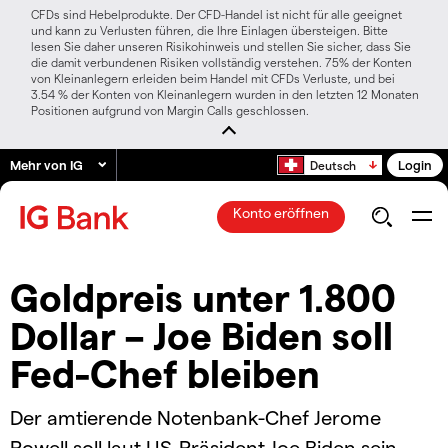
CFDs sind Hebelprodukte. Der CFD-Handel ist nicht für alle geeignet
und kann zu Verlusten führen, die Ihre Einlagen übersteigen. Bitte
lesen Sie daher unseren Risikohinweis und stellen Sie sicher, dass Sie
die damit verbundenen Risiken vollständig verstehen. 75% der Konten
von Kleinanlegern erleiden beim Handel mit CFDs Verluste, und bei
3.54 % der Konten von Kleinanlegern wurden in den letzten 12 Monaten
Positionen aufgrund von Margin Calls geschlossen.
Mehr von IG
Login
Deutsch
Konto eröffnen
Goldpreis unter 1.800
Dollar – Joe Biden soll
Fed-Chef bleiben
Der amtierende Notenbank-Chef Jerome
Powell soll laut US-Präsident Joe Biden sein