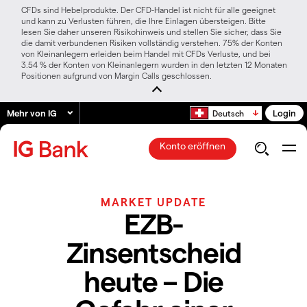
CFDs sind Hebelprodukte. Der CFD-Handel ist nicht für alle geeignet
und kann zu Verlusten führen, die Ihre Einlagen übersteigen. Bitte
lesen Sie daher unseren Risikohinweis und stellen Sie sicher, dass Sie
die damit verbundenen Risiken vollständig verstehen. 75% der Konten
von Kleinanlegern erleiden beim Handel mit CFDs Verluste, und bei
3.54 % der Konten von Kleinanlegern wurden in den letzten 12 Monaten
Positionen aufgrund von Margin Calls geschlossen.
Mehr von IG
Login
Deutsch
Konto eröffnen
MARKET UPDATE
EZB-
Zinsentscheid
heute – Die