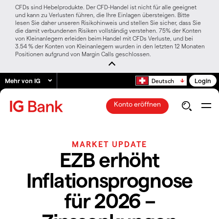
CFDs sind Hebelprodukte. Der CFD-Handel ist nicht für alle geeignet
und kann zu Verlusten führen, die Ihre Einlagen übersteigen. Bitte
lesen Sie daher unseren Risikohinweis und stellen Sie sicher, dass Sie
die damit verbundenen Risiken vollständig verstehen. 75% der Konten
von Kleinanlegern erleiden beim Handel mit CFDs Verluste, und bei
3.54 % der Konten von Kleinanlegern wurden in den letzten 12 Monaten
Positionen aufgrund von Margin Calls geschlossen.
Mehr von IG
Login
Deutsch
Konto eröffnen
MARKET UPDATE
EZB erhöht
Inflationsprognose
für 2026 –