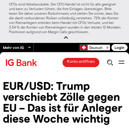
CFDs sind Hebelprodukte. Der CFD-Handel ist nicht für alle geeignet
und kann zu Verlusten führen, die Ihre Einlagen übersteigen. Bitte
lesen Sie daher unseren Risikohinweis und stellen Sie sicher, dass Sie
die damit verbundenen Risiken vollständig verstehen. 75% der Konten
von Kleinanlegern erleiden beim Handel mit CFDs Verluste, und bei
3.54 % der Konten von Kleinanlegern wurden in den letzten 12 Monaten
Positionen aufgrund von Margin Calls geschlossen.
Mehr von IG
Login
Deutsch
Konto eröffnen
EUR/USD: Trump
verschiebt Zölle gegen
EU – Das ist für Anleger
diese Woche wichtig