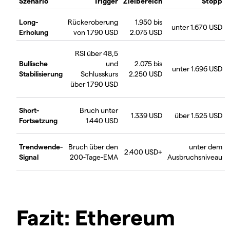
Szenario
Trigger
Zielbereich
Stopp
Long-
Rückeroberung
1.950 bis
unter 1.670 USD
Erholung
von 1.790 USD
2.075 USD
RSI über 48,5
Bullische
und
2.075 bis
unter 1.696 USD
Stabilisierung
Schlusskurs
2.250 USD
über 1.790 USD
Short-
Bruch unter
1.339 USD
über 1.525 USD
Fortsetzung
1.440 USD
Trendwende-
Bruch über den
unter dem
2.400 USD+
Signal
200-Tage-EMA
Ausbruchsniveau
Fazit: Ethereum