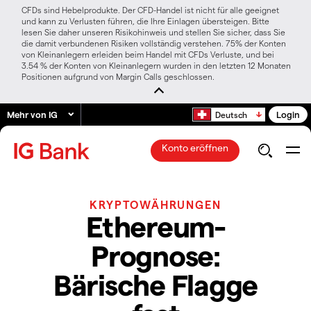
CFDs sind Hebelprodukte. Der CFD-Handel ist nicht für alle geeignet
und kann zu Verlusten führen, die Ihre Einlagen übersteigen. Bitte
lesen Sie daher unseren Risikohinweis und stellen Sie sicher, dass Sie
die damit verbundenen Risiken vollständig verstehen. 75% der Konten
von Kleinanlegern erleiden beim Handel mit CFDs Verluste, und bei
3.54 % der Konten von Kleinanlegern wurden in den letzten 12 Monaten
Positionen aufgrund von Margin Calls geschlossen.
Mehr von IG
Login
Deutsch
Konto eröffnen
KRYPTOWÄHRUNGEN
Ethereum-
Prognose:
Bärische Flagge