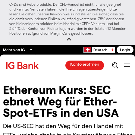
CFDs sind Hebelprodukte. Der CFD-Handel ist nicht für alle geeignet
und kann zu Verlusten führen, die Ihre Einlagen übersteigen. Bitte
lesen Sie daher unseren Risikohinweis und stellen Sie sicher, dass Sie
die damit verbundenen Risiken vollständig verstehen. 75% der Konten
von Kleinanlegern erleiden beim Handel mit CFDs Verluste, und bei
3.54 % der Konten von Kleinanlegern wurden in den letzten 12 Monaten
Positionen aufgrund von Margin Calls geschlossen.
Mehr von IG
Login
Deutsch
Konto eröffnen
Ethereum Kurs: SEC
ebnet Weg für Ether-
Spot-ETFs in den USA
Die US-SEC hat den Weg für den Handel mit
ETFs, welche direkt in die Kryptowährung Ether