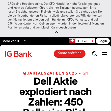
CFDs sind Hebelprodukte. Der CFD-Handel ist nicht für alle geeignet
und kann zu Verlusten führen, die Ihre Einlagen übersteigen. Bitte
lesen Sie daher unseren Risikohinweis und stellen Sie sicher, dass Sie
die damit verbundenen Risiken vollständig verstehen. 75% der Konten
von Kleinanlegern erleiden beim Handel mit CFDs Verluste, und bei
3.54 % der Konten von Kleinanlegern wurden in den letzten 12 Monaten
Positionen aufgrund von Margin Calls geschlossen.
Mehr von IG
Login
Deutsch
Konto eröffnen
QUARTALSZAHLEN 2026 - Q1
Dell Aktie
explodiert nach
Zahlen: 450