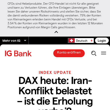
CFDs sind Hebelprodukte. Der CFD-Handel ist nicht für alle geeignet
und kann zu Verlusten führen, die Ihre Einlagen übersteigen. Bitte
lesen Sie daher unseren Risikohinweis und stellen Sie sicher, dass Sie
die damit verbundenen Risiken vollständig verstehen. 75% der Konten
von Kleinanlegern erleiden beim Handel mit CFDs Verluste, und bei
3.54 % der Konten von Kleinanlegern wurden in den letzten 12 Monaten
Positionen aufgrund von Margin Calls geschlossen.
Mehr von IG
Login
Deutsch
Konto eröffnen
INDEX UPDATE
DAX heute: Iran-
Konflikt belastet
– ist die Erholung