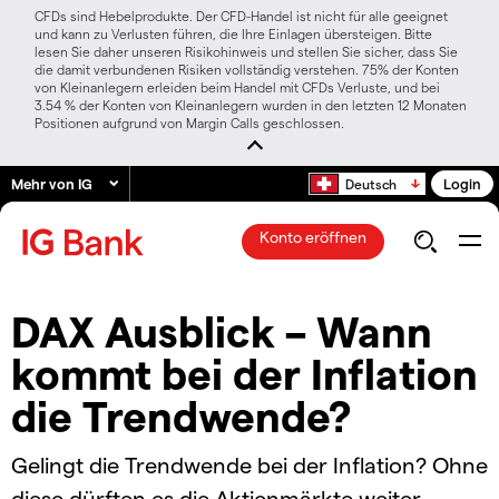
CFDs sind Hebelprodukte. Der CFD-Handel ist nicht für alle geeignet
und kann zu Verlusten führen, die Ihre Einlagen übersteigen. Bitte
lesen Sie daher unseren Risikohinweis und stellen Sie sicher, dass Sie
die damit verbundenen Risiken vollständig verstehen. 75% der Konten
von Kleinanlegern erleiden beim Handel mit CFDs Verluste, und bei
3.54 % der Konten von Kleinanlegern wurden in den letzten 12 Monaten
Positionen aufgrund von Margin Calls geschlossen.
Mehr von IG
Login
Deutsch
Konto eröffnen
DAX Ausblick – Wann
kommt bei der Inflation
die Trendwende?
Gelingt die Trendwende bei der Inflation? Ohne
diese dürften es die Aktienmärkte weiter