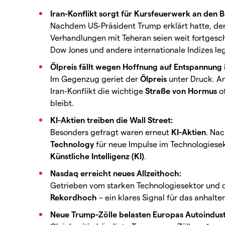
Iran-Konflikt sorgt für Kursfeuerwerk an den B
Nachdem US-Präsident Trump erklärt hatte, der 
Verhandlungen mit Teheran seien weit fortgeschr
Dow Jones und andere internationale Indizes le
Ölpreis fällt wegen Hoffnung auf Entspannung
Im Gegenzug geriet der
Ölpreis
unter Druck. An
Iran-Konflikt die wichtige
Straße von Hormus
of
bleibt.
KI-Aktien treiben die Wall Street:
Besonders gefragt waren erneut
KI-Aktien
. Na
Technology
für neue Impulse im Technologiese
Künstliche Intelligenz (KI)
.
Nasdaq erreicht neues Allzeithoch:
Getrieben vom starken Technologiesektor und d
Rekordhoch
– ein klares Signal für das anhalt
Neue Trump-Zölle belasten Europas Autoindust