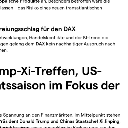
opäische Produkte
an. Besonders betroffen wäre die
lassen – das Risiko eines neuen transatlantischen
freiungsschlag für den DAX
ntwicklungen, Handelskonflikte und der KI-Trend die
ungen gelang dem
DAX
kein nachhaltiger Ausbruch nach
hen.
mp-Xi-Treffen, US-
htssaison im Fokus der
 Spannung an den Finanzmärkten. Im Mittelpunkt stehen
räsident Donald Trump und Chinas Staatschef Xi Jinping
,
Berichtssaison
sowie geopolitische Risiken rund um den