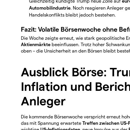
Gleichzeitig kündigte Trump neue Zölle auf
eur
Automobilindustrie
. Noch reagieren Anleger ge
Handelskonflikts bleibt jedoch bestehen.
Fazit: Volatile Börsenwoche ohne Be
Die Woche zeigte erneut, wie stark geopolitische E
Aktienmärkte
beeinflussen. Trotz hoher Schwank
oben – die Unsicherheit an den Börsen bleibt beste
Ausblick Börse: Tru
Inflation und Beric
Anleger
Die kommende Börsenwoche verspricht erneut hohe
das mit Spannung erwartete
Treffen zwischen US-P
wichtige
US-Inflationsdaten
, neue Impulse aus der