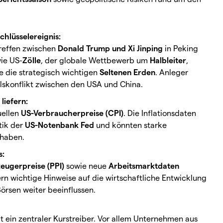
chlüsselereignis:
Treffen zwischen
Donald Trump und Xi Jinping
in Peking
ie US-
Zölle
, der globale Wettbewerb um
Halbleiter
,
e die strategisch wichtigen
Seltenen Erden
. Anleger
lskonflikt zwischen den USA und China.
liefern:
uellen
US-Verbraucherpreise (CPI)
. Die Inflationsdaten
tik der
US-Notenbank Fed
und könnten starke
 haben.
s:
eugerpreise (PPI)
sowie neue
Arbeitsmarktdaten
fern wichtige Hinweise auf die wirtschaftliche Entwicklung
rsen weiter beeinflussen.
t ein zentraler Kurstreiber. Vor allem Unternehmen aus