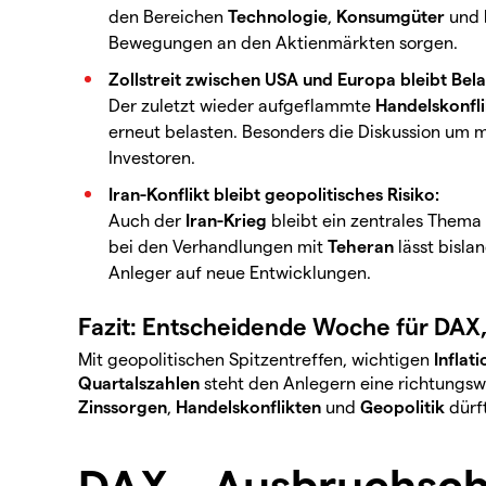
den Bereichen
Technologie
,
Konsumgüter
und
Bewegungen an den Aktienmärkten sorgen.
Zollstreit zwischen USA und Europa bleibt Bel
Der zuletzt wieder aufgeflammte
Handelskonfl
erneut belasten. Besonders die Diskussion um
Investoren.
Iran-Konflikt bleibt geopolitisches Risiko:
Auch der
Iran-Krieg
bleibt ein zentrales Thema 
bei den Verhandlungen mit
Teheran
lässt bisla
Anleger auf neue Entwicklungen.
Fazit: Entscheidende Woche für DAX
Mit geopolitischen Spitzentreffen, wichtigen
Inflat
Quartalszahlen
steht den Anlegern eine richtungs
Zinssorgen
,
Handelskonflikten
und
Geopolitik
dürft
DAX – Ausbruchsch