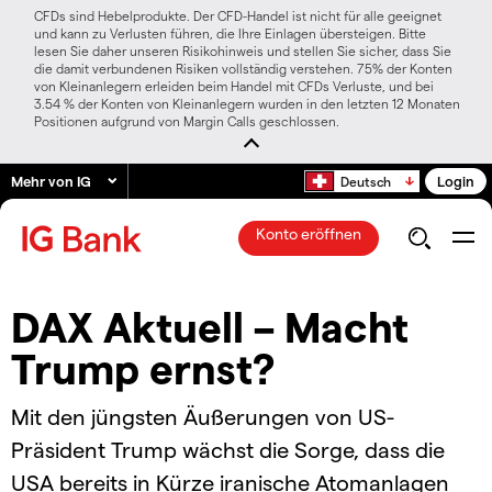
CFDs sind Hebelprodukte. Der CFD-Handel ist nicht für alle geeignet
und kann zu Verlusten führen, die Ihre Einlagen übersteigen. Bitte
lesen Sie daher unseren Risikohinweis und stellen Sie sicher, dass Sie
die damit verbundenen Risiken vollständig verstehen. 75% der Konten
von Kleinanlegern erleiden beim Handel mit CFDs Verluste, und bei
3.54 % der Konten von Kleinanlegern wurden in den letzten 12 Monaten
Positionen aufgrund von Margin Calls geschlossen.
Mehr von IG
Login
Deutsch
Konto eröffnen
DAX Aktuell – Macht
Trump ernst?
Mit den jüngsten Äußerungen von US-
Präsident Trump wächst die Sorge, dass die
USA bereits in Kürze iranische Atomanlagen