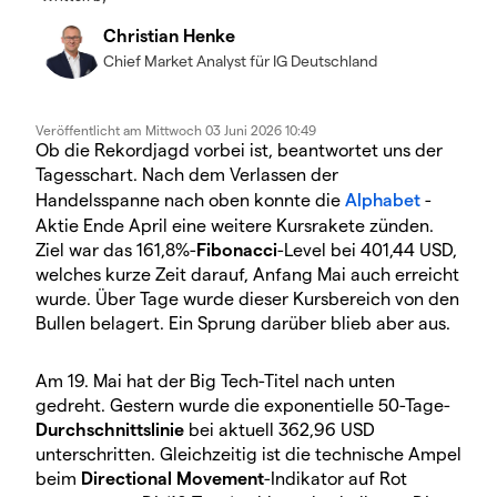
Christian Henke
Chief Market Analyst für IG Deutschland
Veröffentlicht am
Mittwoch 03 Juni 2026 10:49
Ob die Rekordjagd vorbei ist, beantwortet uns der
Tagesschart. Nach dem Verlassen der
Handelsspanne nach oben konnte die
Alphabet
-
Aktie Ende April eine weitere Kursrakete zünden.
Ziel war das 161,8%-
Fibonacci
-Level bei 401,44 USD,
welches kurze Zeit darauf, Anfang Mai auch erreicht
wurde. Über Tage wurde dieser Kursbereich von den
Bullen belagert. Ein Sprung darüber blieb aber aus.
Am 19. Mai hat der Big Tech-Titel nach unten
gedreht. Gestern wurde die exponentielle 50-Tage-
Durchschnittslinie
bei aktuell 362,96 USD
unterschritten. Gleichzeitig ist die technische Ampel
beim
Directional Movement
-Indikator auf Rot