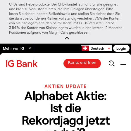
CFDs sind Hebelprodukte. Der CFD-Handel ist nicht für alle geeignet
und kann zu Verlusten führen, die Ihre Einlagen übersteigen. Bitte
lesen Sie daher unseren Risikohinweis und stellen Sie sicher, dass Sie
die damit verbundenen Risiken vollständig verstehen. 75% der Konten
von Kleinanlegern erleiden beim Handel mit CFDs Verluste, und bei
3.54 % der Konten von Kleinanlegern wurden in den letzten 12 Monaten
Positionen aufgrund von Margin Calls geschlossen.
Mehr von IG
Login
Deutsch
Konto eröffnen
AKTIEN UPDATE
Alphabet Aktie:
Ist die
Rekordjagd jetzt