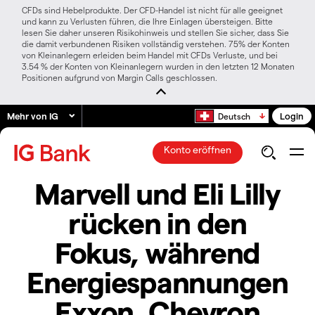
CFDs sind Hebelprodukte. Der CFD-Handel ist nicht für alle geeignet
und kann zu Verlusten führen, die Ihre Einlagen übersteigen. Bitte
lesen Sie daher unseren Risikohinweis und stellen Sie sicher, dass Sie
die damit verbundenen Risiken vollständig verstehen. 75% der Konten
von Kleinanlegern erleiden beim Handel mit CFDs Verluste, und bei
3.54 % der Konten von Kleinanlegern wurden in den letzten 12 Monaten
Positionen aufgrund von Margin Calls geschlossen.
Mehr von IG
Login
Deutsch
Konto eröffnen
Marvell und Eli Lilly
rücken in den
Fokus, während
Energiespannungen
Exxon, Chevron