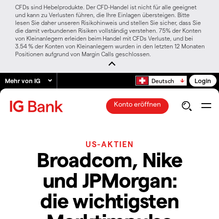
CFDs sind Hebelprodukte. Der CFD-Handel ist nicht für alle geeignet
und kann zu Verlusten führen, die Ihre Einlagen übersteigen. Bitte
lesen Sie daher unseren Risikohinweis und stellen Sie sicher, dass Sie
die damit verbundenen Risiken vollständig verstehen. 75% der Konten
von Kleinanlegern erleiden beim Handel mit CFDs Verluste, und bei
3.54 % der Konten von Kleinanlegern wurden in den letzten 12 Monaten
Positionen aufgrund von Margin Calls geschlossen.
Mehr von IG
Login
Deutsch
Konto eröffnen
US-AKTIEN
Broadcom, Nike
und JPMorgan:
die wichtigsten