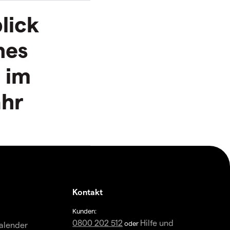
lick
hes
 im
ahr
Kontakt
Kunden:
0800 202 512
Hilfe und
oder
alender