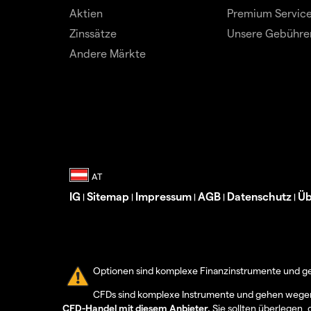
Aktien
Premium Servic
Zinssätze
Unsere Gebühre
Andere Märkte
IG
Sitemap
Impressum
AGB
Datenschutz
Üb
|
|
|
|
|
Optionen sind komplexe Finanzinstrumente und geh
CFDs sind komplexe Instrumente und gehen wegen d
CFD-Handel mit diesem Anbieter.
Sie sollten überlegen, 