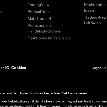
e
TradingView
Nachrichten 
Ideen
n
ProRealTime
Trading-News
MetaTrader 4
Leitfäden
Professionelle
Handelsplattformen
Funktionen im Vergleich
er IG
Cookies
|
Folgen Sie 
en mit dem hohen Risiko einher, schnell Geld zu verlieren.
er Hebelwirkung mit dem hohen Risiko einher, schnell Geld zu verlier
ob Sie verstehen, wie CFDs funktionieren, und ob Sie es sich leisten könn