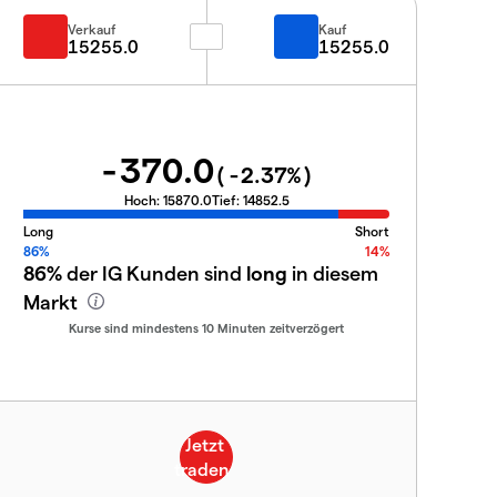
Verkauf
Kauf
15255.0
15255.0
-370.0
(
-2.37
%)
Hoch:
15870.0
Tief:
14852.5
Long
Short
86%
14%
86%
der IG Kunden sind
long
in diesem
Markt
Kurse sind mindestens 10 Minuten zeitverzögert