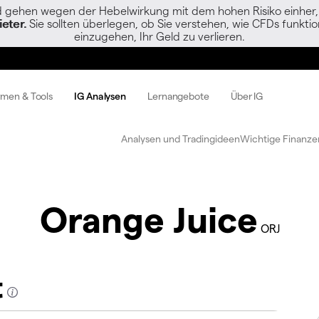
gehen wegen der Hebelwirkung mit dem hohen Risiko einher, s
eter.
Sie sollten überlegen, ob Sie verstehen, wie CFDs funktion
einzugehen, Ihr Geld zu verlieren.
rmen & Tools
IG Analysen
Lernangebote
Über IG
Analysen und Tradingideen
Wichtige Finanze
Orange Juice
ORJ
t