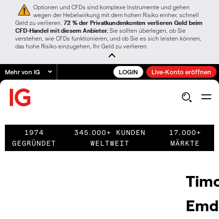
Optionen und CFDs sind komplexe Instrumente und gehen
wegen der Hebelwirkung mit dem hohen Risiko einher, schnell
Geld zu verlieren.
72 % der Privatkundenkonten verlieren Geld beim
CFD-Handel mit diesem Anbieter.
Sie sollten überlegen, ob Sie
verstehen, wie CFDs funktionieren, und ob Sie es sich leisten können,
das hohe Risiko einzugehen, Ihr Geld zu verlieren.
Mehr von IG
LOGIN
Live-Konto eröffnen
1974
345.000+ KUNDEN
17.000+
GEGRÜNDET
WELTWEIT
MÄRKTE
Tim
Emd