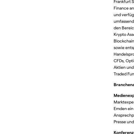
Frankfurt 
Finance a
und verfüg
umfassend
den Bereic
Krypto Ass
Blockchai
sowie ent
Handelspr
CFDs, Opti
Aktien un
Traded Fun
Branchen
Medienexp
Marktexper
Emden ein
Ansprechpa
Presse und
Konferenz