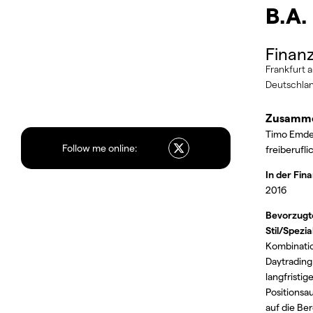
B.A.
Finanz
Frankfurt 
Deutschla
Zusamme
Timo Emden
Follow me online:
freiberuflic
In der Fin
2016
Bevorzugte
Stil/Spezia
Kombinati
Daytrading
langfristi
Positionsa
auf die Be