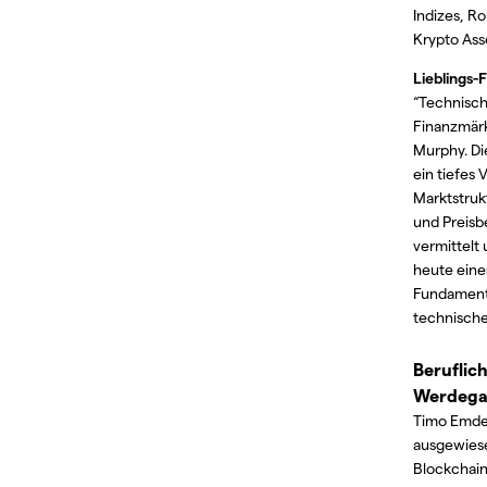
Indizes, R
Krypto Ass
Lieblings-
“Technisch
Finanzmärk
Murphy. Di
ein tiefes 
Marktstruk
und Preis
vermittelt 
heute eine
Fundament
technisch
Beruflic
Werdeg
Timo Emd
ausgewies
Blockchain